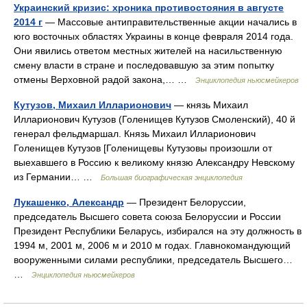
Украинский кризис: хроника противостояния в августе
2014 г
— Массовые антиправительственные акции начались в
юго восточных областях Украины в конце февраля 2014 года.
Они явились ответом местных жителей на насильственную
смену власти в стране и последовавшую за этим попытку
отмены Верховной радой закона,… …
Энциклопедия ньюсмейкеров
Кутузов, Михаил Илларионович
— князь Михаил
Илларионович Кутузов (Голенищев Кутузов Смоленский), 40 й
генерал фельдмаршал. Князь Михаил Илларионович
Голенищев Кутузов [Голенищевы Кутузовы произошли от
выехавшего в Россию к великому князю Александру Невскому
из Германии… …
Большая биографическая энциклопедия
Лукашенко, Александр
— Президент Белоруссии,
председатель Высшего совета союза Белоруссии и России
Президент Республики Беларусь, избирался на эту должность в
1994 м, 2001 м, 2006 м и 2010 м годах. Главнокомандующий
вооруженными силами республики, председатель Высшего…
…
Энциклопедия ньюсмейкеров