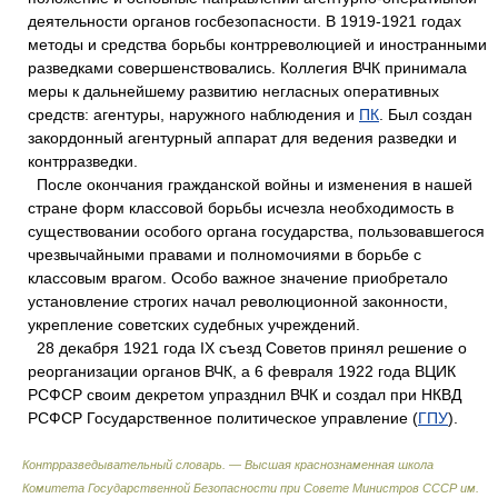
деятельности органов госбезопасности. В 1919-1921 годах
методы и средства борьбы контрреволюцией и иностранными
разведками совершенствовались. Коллегия ВЧК принимала
меры к дальнейшему развитию негласных оперативных
средств: агентуры, наружного наблюдения и
ПК
. Был создан
закордонный агентурный аппарат для ведения разведки и
контрразведки.
После окончания гражданской войны и изменения в нашей
стране форм классовой борьбы исчезла необходимость в
существовании особого органа государства, пользовавшегося
чрезвычайными правами и полномочиями в борьбе с
классовым врагом. Особо важное значение приобретало
установление строгих начал революционной законности,
укрепление советских судебных учреждений.
28 декабря 1921 года IX съезд Советов принял решение о
реорганизации органов ВЧК, а 6 февраля 1922 года ВЦИК
РСФСР своим декретом упразднил ВЧК и создал при НКВД
РСФСР Государственное политическое управление (
ГПУ
).
Контрразведывательный словарь. — Высшая краснознаменная школа
Комитета Государственной Безопасности при Совете Министров СССР им.