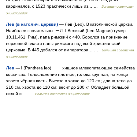
кардиналов, с 1523 практически лишь из… …
Большая советская
энциклопедия
Лев (в католич. церкви)
— Лев (Leo). В католической церкви.
Наиболее значительны: ═ Л. I Великий (Leo Magnus) (умер
10.11.461, Рим), папа римский с 440. Боролся за признание
верховной власти папы римского над всей христианской
церковью. В 445 добился от императора… …
Большая советская
энциклопедия
Лев
— I (Panthera leo) хищное млекопитающее семейства
кошачьих. Телосложение плотное, голова крупная, на конце
хвоста чёрная кисть. Высота в холке до 120 см; длина тела до
210 см, хвоста до 110 см; весит до 280 кг. Обладает большой
силой и… …
Большая советская энциклопедия