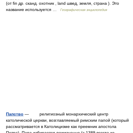
(от fin др. сканд. охотник , land швед, земля, страна ). Это
название используется …
Географическая энциклопедия
Папство
— религиозный монархический центр
католической церкви, возглавляемый римским папой (который
рассматривается в Католицизме как преемник апостола
Петра). Папа избирается пожизненно (с 1389 всегда из