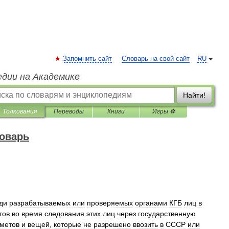
Запомнить сайт
Словарь на свой сайт
RU
едии на Академике
Найти!
Толкования
Переводы
Книги
Игры ⚽
оварь
ди
разрабатываемых
или
проверяемых
органами
КГБ
лиц
в
тов
во
время
следования
этих
лиц
через
государственную
метов
и
вещей
,
которые
не
разрешено
ввозить
в
СССР
или