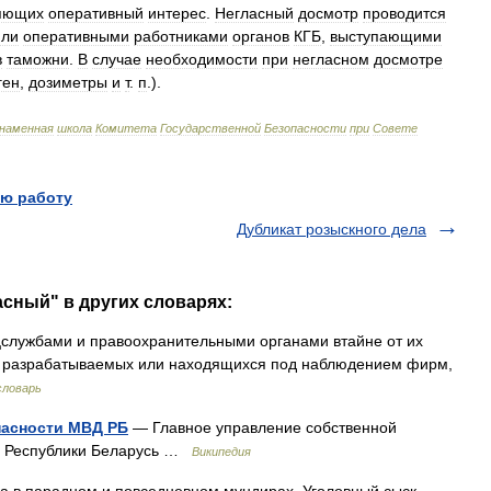
яющих
оперативный
интерес
.
Негласный
досмотр
проводится
или
оперативными
работниками
органов
КГБ
,
выступающими
в
таможни
.
В
случае
необходимости
при
негласном
досмотре
ген
,
дозиметры
и
т
.
п
.).
знаменная
школа
Комитета
Государственной
Безопасности
при
Совете
ю работу
Дубликат розыскного дела
асный" в других словарях:
службами и правоохранительными органами втайне от их
ди, разрабатываемых или находящихся под наблюдением фирм,
словарь
пасности МВД РБ
— Главное управление собственной
ел Республики Беларусь …
Википедия