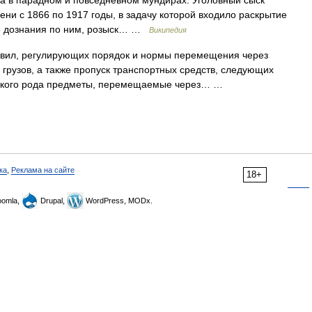
ка в парадном и повседневном мундирах. Уголовный сыск
ни с 1866 по 1917 годы, в задачу которой входило раскрытие
е дознания по ним, розыск… …
Википедия
вил, регулирующих порядок и нормы перемещения через
грузов, а также пропуск транспортных средств, следующих
всякого рода предметы, перемещаемые через… …
ка
,
Реклама на сайте
18+
omla,
Drupal,
WordPress, MODx.