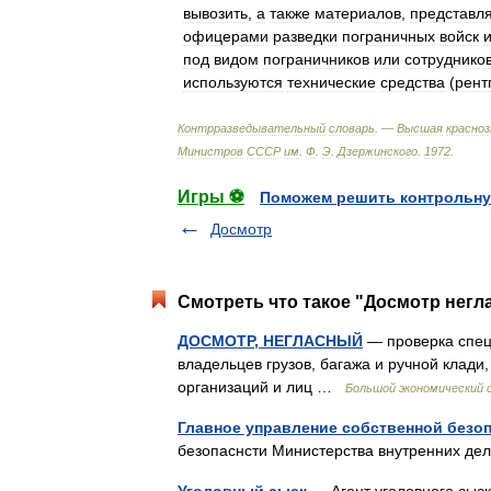
вывозить
,
а
также
материалов
,
представл
офицерами
разведки
пограничных
войск
под
видом
пограничников
или
сотруднико
используются
технические
средства
(
рент
Контрразведывательный
словарь
. —
Высшая
красно
Министров
СССР
им
.
Ф
.
Э
.
Дзержинского
.
1972
.
Игры ⚽
Поможем решить контрольну
Досмотр
Смотреть что такое "Досмотр негл
ДОСМОТР, НЕГЛАСНЫЙ
— проверка спец
владельцев грузов, багажа и ручной кла
организаций и лиц …
Большой экономический 
Главное управление собственной безо
безопаснсти Министерства внутренних д