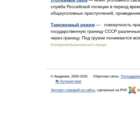
Уголовный сыск
— Агент уголовного сыс
служба Российской полиции в период време
общеуголовных преступлений, проведени
Таможенный режим
— совокупность пра
государственную границу СССР различных 
через границу. Под грузом понимаются 
Контрразведывательный словарь
© Академик, 2000-2026
Обратная связь:
Техподдерж
👣 Путешествия
Экспорт словарей на сайты
, сделанные на PHP,
Jo