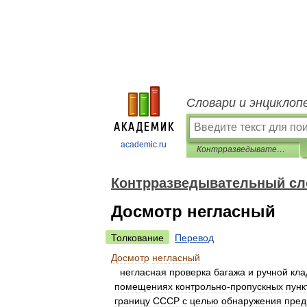
Словари и энциклоп
academic.ru
Контрразведывательный словарь
Контрразведывательный сл
Досмотр негласный
Толкование
Перевод
Досмотр
негласный
негласная
проверка
багажа
и
ручной
кла
помещениях
контрольно
-
пропускных
пунк
границу
СССР
с
целью
обнаружения
пред