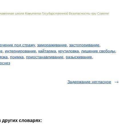
знаменная
школа
Комитета
Государственной
Безопасности
при
Совете
ючение под стражу
,
замораживание
,
застопоривание
,
ие
,
интернирование
,
кайтарма
,
крутиловка
,
лишение свободы
,
язка
,
поимка
,
приостанавливание
,
разыскивание
,
осхез
Задержание негласное
 других словарях: