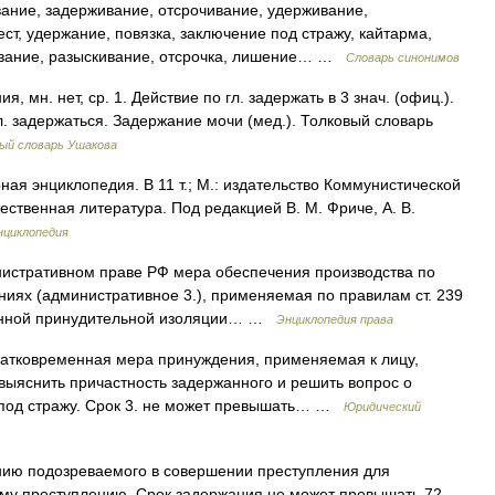
ние, задерживание, отсрочивание, удерживание,
ст, удержание, повязка, заключение под стражу, кайтарма,
ивание, разыскивание, отсрочка, лишение… …
Словарь синонимов
мн. нет, ср. 1. Действие по гл. задержать в 3 знач. (офиц.).
л. задержаться. Задержание мочи (мед.). Толковый словарь
ый словарь Ушакова
ая энциклопедия. В 11 т.; М.: издательство Коммунистической
ственная литература. Под редакцией В. М. Фриче, А. В.
нциклопедия
министративном праве РФ мера обеспечения производства по
иях (административное 3.), применяемая по правилам ст. 239
менной принудительной изоляции… …
Энциклопедия права
атковременная мера принуждения, применяемая к лицу,
выяснить причастность задержанного и решить вопрос о
) под стражу. Срок 3. не может превышать… …
Юридический
ию подозреваемого в совершении преступления для
ому преступлению. Срок задержания не может превышать 72