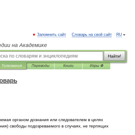
Запомнить сайт
Словарь на свой сайт
RU
едии на Академике
Найти!
Толкования
Переводы
Книги
Игры ⚽
оварь
яемая
органом
дознания
или
следователем
в
целях
ения
)
свободы
подозреваемого
в
случаях
,
не
терпящих