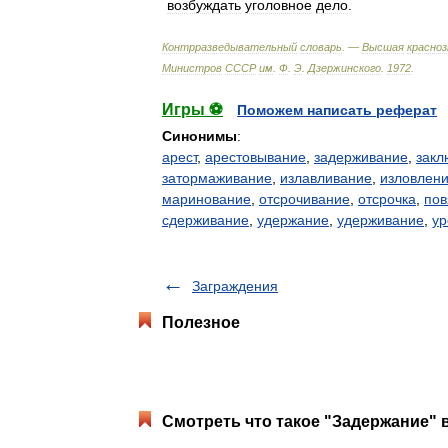
возбуждать
уголовное
дело
.
Контрразведывательный
словарь
. —
Высшая
красно
Министров
СССР
им
.
Ф
.
Э
.
Дзержинского
.
1972
.
Игры ⚽
Поможем написать реферат
Синонимы
:
арест
,
арестовывание
,
задерживание
,
закл
затормаживание
,
излавливание
,
изловлен
маринование
,
отсрочивание
,
отсрочка
,
пов
сдерживание
,
удержание
,
удерживание
,
ур
Заграждения
Полезное
Смотреть что такое "Задержание" в