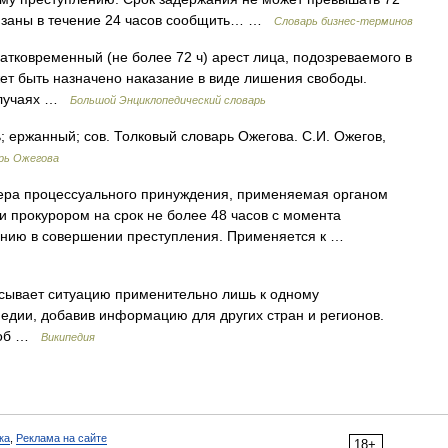
бязаны в течение 24 часов сообщить… …
Словарь бизнес-терминов
атковременный (не более 72 ч) арест лица, подозреваемого в
ет быть назначено наказание в виде лишения свободы.
 случаях …
Большой Энциклопедический словарь
ержанный; сов. Толковый словарь Ожегова. С.И. Ожегов,
рь Ожегова
ера процессуального принуждения, применяемая органом
и прокурором на срок не более 48 часов с момента
ению в совершении преступления. Применяется к …
исывает ситуацию применительно лишь к одному
педии, добавив информацию для других стран и регионов.
своб …
Википедия
ка
,
Реклама на сайте
18+