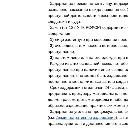
Задержание
применяется
к
лицу
,
подозр
назначено
наказание
в
виде
лишения
сво
преступной
деятельности
и
воспрепятств
следствия
и
суда
.
Закон
(
ст
.
122
УПК
РСФСР
)
содержит
ис
задержания:
1
)
лицо
застигнуто
при
совершении
прес
2
)
очевидцы
,
в
том
числе
и
потерпевшие
преступление
;
3
)
на
этом
лице
или
на
его
одежде
,
при
Каждое
из
этих
оснований
позволяет
обо
преступлению
при
наличии
иных
сведени
преступления
,
оно
может
быть
задержано
постоянного
места
жительства
,
или
когда
Срок
задержания
ограничен
24
часами
,
представить
прокурору
материалы
для
по
должен
рассмотреть
материалы
и
либо
да
образом
,
задержание
практически
может
3адержание
уголовно
-
процессуальное
с
(
см
.
Административное
задержание
),
а
та
правонарушителя
и
доставления
его
в
со