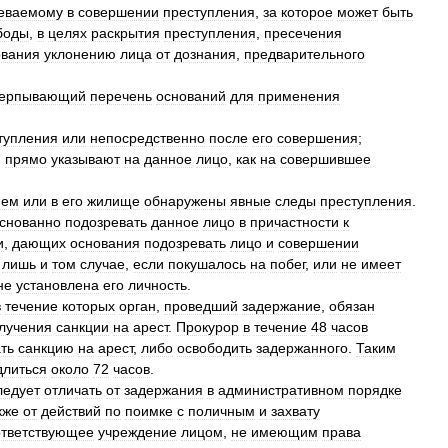
еваемому
в
совершении
преступления
,
за
которое
может
быть
боды
,
в
целях
раскрытия
преступления
,
пресечения
ования
уклонению
лица
от
дознания
,
предварительного
черпывающий
перечень
оснований
для
применения
тупления
или
непосредственно
после
его
совершения
;
,
прямо
указывают
на
данное
лицо
,
как
на
совершившее
нем
или
в
его
жилище
обнаружены
явные
следы
преступления
.
снованно
подозревать
данное
лицо
в
причастности
к
и
,
дающих
основания
подозревать
лицо
и
совершении
лишь
и
том
случае
,
если
покушалось
на
побег
,
или
не
имеет
не
установлена
его
личность
.
в
течение
которых
орган
,
проведший
задержание
,
обязан
лучения
санкции
на
арест
.
Прокурор
в
течение
48
часов
ть
санкцию
на
арест
,
либо
освободить
задержанного
.
Таким
длиться
около
72
часов
.
ледует
отличать
от
задержания
в
административном
порядке
кже
от
действий
по
поимке
с
поличным
и
захвату
ответствующее
учреждение
лицом
,
не
имеющим
права