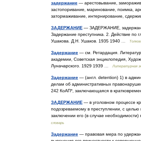
задержание
— арестовывание, заморажива
застопоривание, маринование, поимка, аре
затормаживание, интернирование, сдерж
ЗАДЕРЖАНИЕ
— ЗАДЕРЖАНИЕ, задержания, 
Задержание преступника. 2. Действие по г
Ушакова. Д.Н. Ушаков. 1935 1940 …
Толков
Задержание
— см. Ретардация. Литературн
академии, Советская энциклопедия, Художе
Луначарского. 1929 1939 …
Литературная э
Задержание
— (англ. detention) 1) в ад
делам об административных правонарушен
242 КоАП*, заключающаяся в кратковре
ЗАДЕРЖАНИЕ
— в уголовном процессе кр
подозреваемому в преступлении, с целью 
заключении его (в случае необходимости
словарь
Задержание
— правовая мера по удержан
выяснения его причастности к совершенн