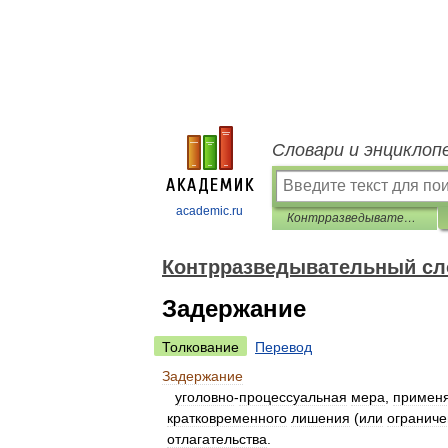
Словари и энциклоп
academic.ru
Контрразведывательный словарь
Контрразведывательный сл
Задержание
Толкование
Перевод
Задержание
уголовно
-
процессуальная
мера
,
примен
кратковременного
лишения
(
или
огранич
отлагательства
.