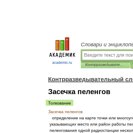
Словари и энциклоп
academic.ru
Контрразведывательный словарь
Контрразведывательный сл
Засечка пеленгов
Толкование
Засечка
пеленгов
определение
на
карте
точки
или
многоуг
указывающих
место
или
район
работы
пе
пеленгования
одной
радиостанции
неско