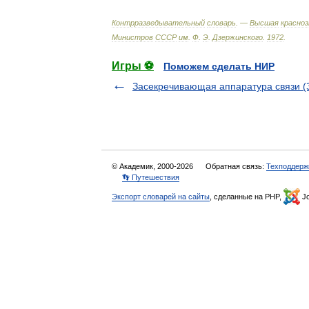
Контрразведывательный
словарь
. —
Высшая
красно
Министров
СССР
им
.
Ф
.
Э
.
Дзержинского
.
1972
.
Игры ⚽
Поможем сделать НИР
Засекречивающая аппаратура связи (
© Академик, 2000-2026
Обратная связь:
Техподдерж
👣 Путешествия
Экспорт словарей на сайты
, сделанные на PHP,
Jo