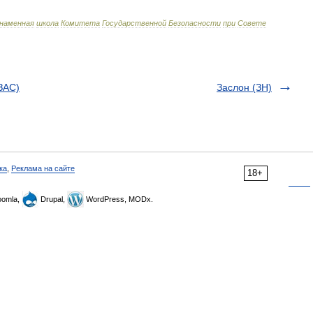
знаменная
школа
Комитета
Государственной
Безопасности
при
Совете
ЗАС)
Заслон (ЗН)
ка
,
Реклама на сайте
18+
omla,
Drupal,
WordPress, MODx.