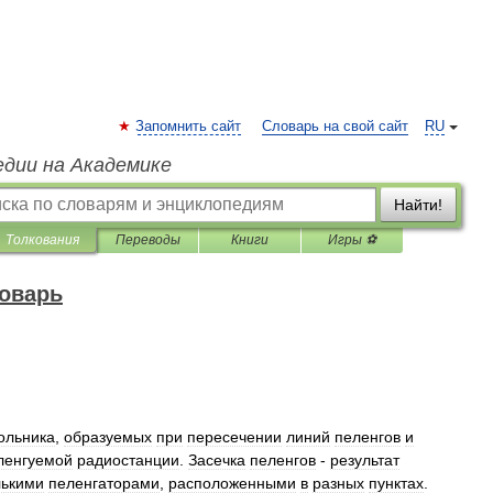
Запомнить сайт
Словарь на свой сайт
RU
едии на Академике
Найти!
Толкования
Переводы
Книги
Игры ⚽
оварь
ольника
,
образуемых
при
пересечении
линий
пеленгов
и
ленгуемой
радиостанции
.
Засечка
пеленгов
-
результат
лькими
пеленгаторами
,
расположенными
в
разных
пунктах
.