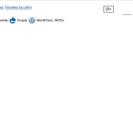
ка
,
Реклама на сайте
18+
omla,
Drupal,
WordPress, MODx.