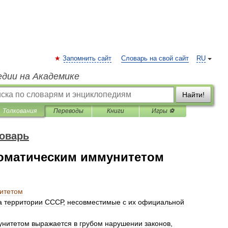
Запомнить сайт
Словарь на свой сайт
RU
едии на Академике
Найти!
Толкования
Переводы
Книги
Игры ⚽
оварь
оматическим иммунитетом
итетом
а
территории
СССР
,
несовместимые
с
их
официальной
унитетом
выражается
в
грубом
нарушении
законов
,