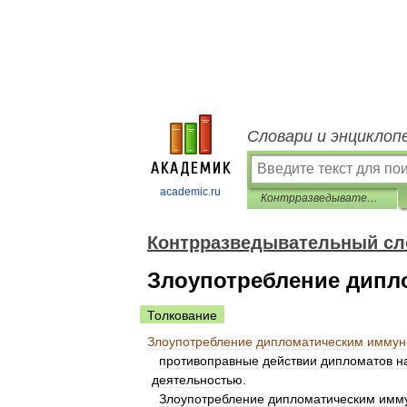
Словари и энциклоп
academic.ru
Контрразведывательный словарь
Контрразведывательный сл
Злоупотребление дипл
Толкование
Злоупотребление
дипломатическим
иммун
противоправные
действии
дипломатов
н
деятельностью
.
Злоупотребление
дипломатическим
имм