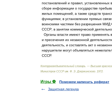
постановлений
и
правил
,
установленных
сборе
информации
о
государстве
пребыв
жилых
помещений
,
а
также
средств
транс
функциями
;
в
установлении
прямых
связе
воинскими
частями
без
разрешения
МИД
СССР
;
в
занятии
коммерческой
деятельн
Органы
власти
имеют
право
применять
и
пресечения
их
незаконной
деятельности
деятельность
,
и
составлять
акт
о
незакон
нарушители
могут
объявляться
нежелате
СССР
.
Контрразведывательный
словарь
. —
Высшая
красно
Министров
СССР
им
.
Ф
.
Э
.
Дзержинского
.
1972
.
Игры ⚽
Поможем написать реферат
Защитная легенда