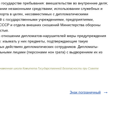
в
государстве
пребывания:
вмешательстве
во
внутренние
деля
;
ании
незаконными
средствами
;
использовании
служебных
и
порта
в
целях
,
несовместимых
с
дипломатическими
й
с
государственными
учреждениями
,
предприятиями
,
СССР
и
отдела
внешних
сношений
Министерства
обороны
остью
.
в
отношении
дипломатов
-
нарушителей
меры
предупреждения
:
изымать
у
них
предметы
,
подтверждающие
такую
ных
действиях
дипломатических
сотрудников
.
Дипломаты
-
льными
лицами
(
персонами
нон
грата
)
с
выдворением
их
из
знаменная
школа
Комитета
Государственной
Безопасности
при
Совете
Знак пограничный