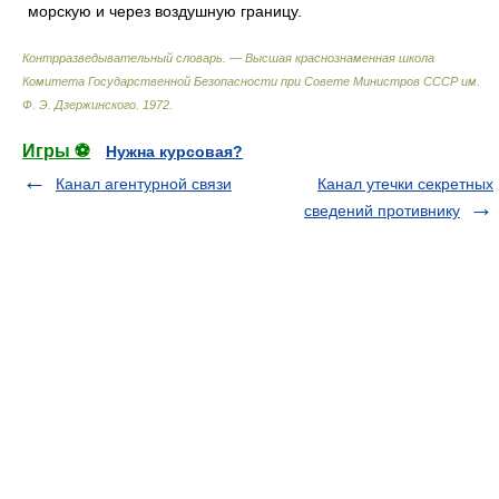
морскую и через воздушную границу.
Контрразведывательный словарь. — Высшая краснознаменная школа
Комитета Государственной Безопасности при Совете Министров СССР им.
Ф. Э. Дзержинского
.
1972
.
Игры ⚽
Нужна курсовая?
Канал агентурной связи
Канал утечки секретных
сведений противнику