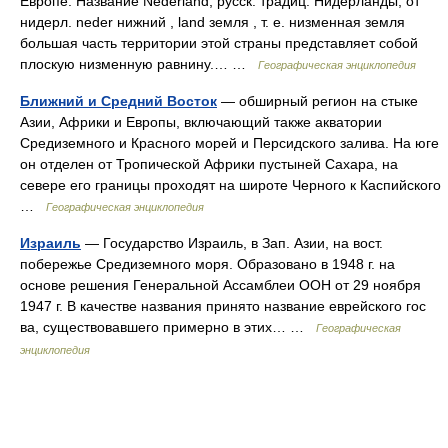
Европе. Название Nederland, русск. традиц. Нидерланды, от
нидерл. neder нижний , land земля , т. е. низменная земля
большая часть территории этой страны представляет собой
плоскую низменную равнину.… …
Географическая энциклопедия
Ближний и Средний Восток
— обширный регион на стыке
Азии, Африки и Европы, включающий также акватории
Средиземного и Красного морей и Персидского залива. На юге
он отделен от Тропической Африки пустыней Сахара, на
севере его границы проходят на широте Черного к Каспийского
…
Географическая энциклопедия
Израиль
— Государство Израиль, в Зап. Азии, на вост.
побережье Средиземного моря. Образовано в 1948 г. на
основе решения Генеральной Ассамблеи ООН от 29 ноября
1947 г. В качестве названия принято название еврейского гос
ва, существовавшего примерно в этих… …
Географическая
энциклопедия