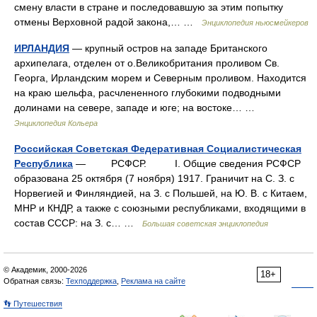
смену власти в стране и последовавшую за этим попытку
отмены Верховной радой закона,… …
Энциклопедия ньюсмейкеров
ИРЛАНДИЯ
— крупный остров на западе Британского
архипелага, отделен от о.Великобритания проливом Св.
Георга, Ирландским морем и Северным проливом. Находится
на краю шельфа, расчлененного глубокими подводными
долинами на севере, западе и юге; на востоке… …
Энциклопедия Кольера
Российская Советская Федеративная Социалистическая
Республика
— РСФСР. I. Общие сведения РСФСР
образована 25 октября (7 ноября) 1917. Граничит на С. З. с
Норвегией и Финляндией, на З. с Польшей, на Ю. В. с Китаем,
МНР и КНДР, а также с союзными республиками, входящими в
состав СССР: на З. с… …
Большая советская энциклопедия
© Академик, 2000-2026
18+
Обратная связь:
Техподдержка
,
Реклама на сайте
👣 Путешествия