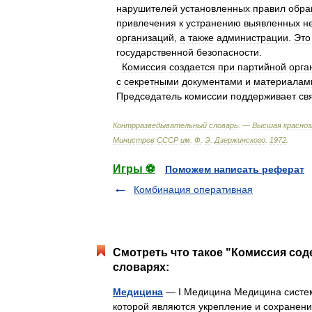
нарушителей
установленных
правил
обра
привлечения
к
устранению
выявленных
н
организаций
,
а
также
администрации
.
Это
государственной
безопасности
.
Комиссия
создается
при
партийной
орга
с
секретными
документами
и
материалам
Председатель
комиссии
поддерживает
св
Контрразведывательный
словарь
. —
Высшая
красно
Министров
СССР
им
.
Ф
.
Э
.
Дзержинского
.
1972
.
Игры ⚽
Поможем написать реферат
Комбинация оперативная
Смотреть что такое "Комиссия сод
словарях:
Медицина
— I Медицина Медицина систем
которой являются укрепление и сохранени