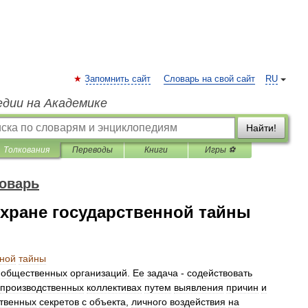
Запомнить сайт
Словарь на свой сайт
RU
едии на Академике
Найти!
Толкования
Переводы
Книги
Игры ⚽
оварь
хране государственной тайны
нной
тайны
общественных
организаций
.
Ее
задача
-
содействовать
производственных
коллективах
путем
выявления
причин
и
ственных
секретов
с
объекта
,
личного
воздействия
на