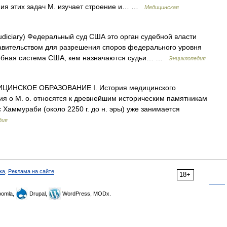
ния этих задач М. изучает строение и… …
Медицинская
udiciary) Федеральный суд США это орган судебной власти
вительством для разрешения споров федерального уровня
ебная система США, кем назначаются судьи… …
Энциклопедия
ЦИНСКОЕ ОБРАЗОВАНИЕ I. История медицинского
я о М. о. относятся к древнейшим историческим памятникам
 Хаммураби (около 2250 г. до н. эры) уже занимается
дия
ка
,
Реклама на сайте
18+
omla,
Drupal,
WordPress, MODx.