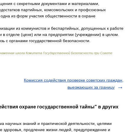
щения
с
секретными
документами
и
материалами
,
едостатков
партийных
,
комсомольских
и
профсоюзных
одна
из
форм
участия
общественности
в
охране
низации
из
коммунистов
и
беспартийных
,
допущенных
к
работе
и
в
отделе
(
цехе
)
или
на
предприятии
(
учреждении
)
в
целом
.
язь
с
органами
государственной
безопасности
.
знаменная
школа
Комитета
Государственной
Безопасности
при
Совете
Комиссия содействия проверке советских граждан,
выезжающих за границу
ействия охране государственной тайны" в других
а научных знаний и практической деятельности, целями
е здоровья, продление жизни людей, предупреждение и