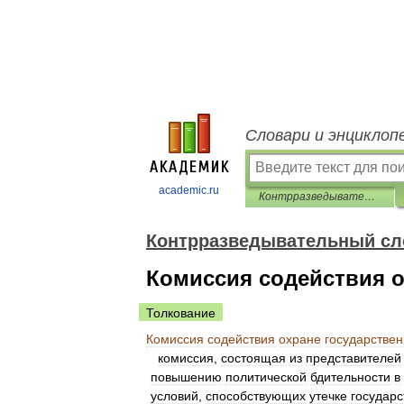
Словари и энциклоп
academic.ru
Контрразведывательный словарь
Контрразведывательный сл
Комиссия содействия о
Толкование
Комиссия
содействия
охране
государстве
комиссия
,
состоящая
из
представителей
повышению
политической
бдительности
в
условий
,
способствующих
утечке
государ