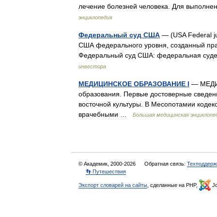
лечение болезней человека. Для выполне
энциклопедия
Федеральный суд США
— (USA Federal j
США федерального уровня, созданный пра
Федеральный суд США: федеральная суд
инвестора
МЕДИЦИНСКОЕ ОБРАЗОВАНИЕ I
— МЕДИ
образования. Первые достоверные сведени
восточной культуры. В Месопотамии кодекс
врачебными …
Большая медицинская энциклопе
© Академик, 2000-2026
Обратная связь:
Техподдерж
👣 Путешествия
Экспорт словарей на сайты
, сделанные на PHP,
Jo