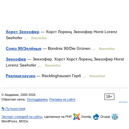
Хорст Зеехофер
— Хорст Лоренц Зеехофер Horst Lorenz
Seehofer …
Википедия
Союз 90/Зелёные
— Bündnis 90/Die Grünen …
Википедия
Зеехофер
— Зеехофер, Хорст Хорст Лоренц Зеехофер Horst
Lorenz Seehofer …
Википедия
Реклингхаузен
— Recklinghausen Герб …
Википедия
© Академик, 2000-2026
18+
Обратная связь:
Техподдержка
,
Реклама на сайте
👣 Путешествия
Экспорт словарей на сайты
, сделанные на PHP,
Joomla,
Drupal,
WordPress, MODx.