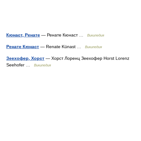
Кюнаст, Ренате
— Ренате Кюнаст …
Википедия
Ренате Кюнаст
— Renate Künast …
Википедия
Зеехофер, Хорст
— Хорст Лоренц Зеехофер Horst Lorenz
Seehofer …
Википедия