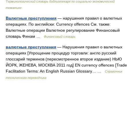
Терминологический словарь библиотекаря по социально-экономической
тематике
Валютные преступления
— нарушения правил о валютных
операциях. По английски: Currency offences См. также:
Валютные операции Валютное регулирование Финансовый
словарь Финам …
Финансовый словарь
валютные преступления
— Нарушения правил о валютных
операциях [Упрощение процедур торговли: англо русский
глоссарий терминов (пересмотренное второе издание) НЬЮ
ЙОРК, ЖЕНЕВА, МОСКВА 2011 год] EN currency offences [Trade
Facilitation Terms: An English Russian Glossary… …
Справочник
технического переводчика