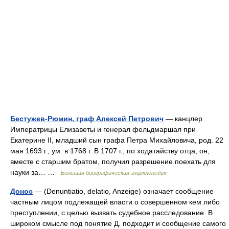
Бестужев-Рюмин, граф Алексей Петрович
— канцлер
Императрицы Елизаветы и генерал фельдмаршал при
Екатерине II, младший сын графа Петра Михайловича, род. 22
мая 1693 г., ум. в 1768 г. В 1707 г., по ходатайству отца, он,
вместе с старшим братом, получил разрешение поехать для
науки за… …
Большая биографическая энциклопедия
Донос
— (Denuntiatio, delatio, Anzeige) означает сообщение
частным лицом подлежащей власти о совершенном кем либо
преступлении, с целью вызвать судебное расследование. В
широком смысле под понятие Д. подходит и сообщение самого