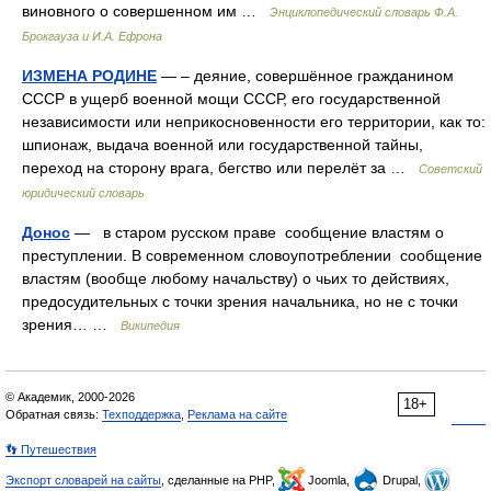
виновного о совершенном им …
Энциклопедический словарь Ф.А.
Брокгауза и И.А. Ефрона
ИЗМЕНА РОДИНЕ
— – деяние, совершённое гражданином
СССР в ущерб военной мощи СССР, его государственной
независимости или неприкосновенности его территории, как то:
шпионаж, выдача военной или государственной тайны,
переход на сторону врага, бегство или перелёт за …
Советский
юридический словарь
Донос
— в старом русском праве сообщение властям о
преступлении. В современном словоупотреблении сообщение
властям (вообще любому начальству) о чьих то действиях,
предосудительных с точки зрения начальника, но не с точки
зрения… …
Википедия
© Академик, 2000-2026
18+
Обратная связь:
Техподдержка
,
Реклама на сайте
👣 Путешествия
Экспорт словарей на сайты
, сделанные на PHP,
Joomla,
Drupal,