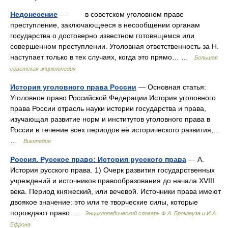
Недонесение
— в советском уголовном праве
преступление, заключающееся в несообщении органам
государства о достоверно известном готовящемся или
совершенном преступлении. Уголовная ответственность за Н.
наступает только в тех случаях, когда это прямо… …
Большая
советская энциклопедия
История уголовного права России
— Основная статья:
Уголовное право Российской Федерации История уголовного
права России отрасль науки истории государства и права,
изучающая развитие норм и институтов уголовного права в
России в течение всех периодов её исторического развития,…
…
Википедия
Россия. Русское право: История русского права
— А.
История русского права. 1) Очерк развития государственных
учреждений и источников правообразования до начала XVIII
века. Период княжеский, или вечевой. Источники права имеют
двоякое значение: это или те творческие силы, которые
порождают право …
Энциклопедический словарь Ф.А. Брокгауза и И.А.
Ефрона