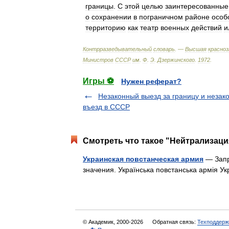
границы
.
С
этой
целью
заинтересованные
о
сохранении
в
пограничном
районе
особ
территорию
как
театр
военных
действий
и
Контрразведывательный
словарь
. —
Высшая
красно
Министров
СССР
им
.
Ф
.
Э
.
Дзержинского
.
1972
.
Игры ⚽
Нужен реферат?
Незаконный выезд за границу и незак
въезд в СССР
Смотреть что такое "Нейтрализаци
Украинская повстанческая армия
— Запр
значения. Українська повстанська армія 
© Академик, 2000-2026
Обратная связь:
Техподдерж