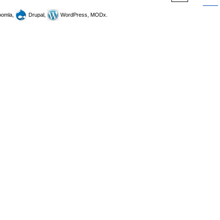
omla,
Drupal,
WordPress, MODx.