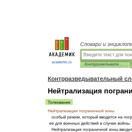
Словари и энциклоп
academic.ru
Контрразведывательный словарь
Контрразведывательный сл
Нейтрализация погран
Толкование
Нейтрализация
пограничной
зоны
особый
режим
,
который
вводится
на
пог
ее
для
военных
действий
в
случае
войны
.
Нейтрализация
пограничной
зоны
вводи