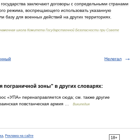
государства
заключают
договоры
с
сопредельными
странами
ого
режима
,
воспрещающего
использовать
указанную
ли
базу
для
военных
действий
на
других
территориях
.
знаменная
школа
Комитета
Государственной
Безопасности
при
Совете
онный
Нелегал
я пограничной зоны" в других словарях:
ос «УПА» перенаправляется сюда; см. также другие
Украинская повстанческая армия …
Википедия
ка
,
Реклама на сайте
18+