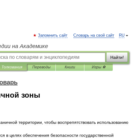
Запомнить сайт
Словарь на свой сайт
RU
едии на Академике
Найти!
Толкования
Переводы
Книги
Игры ⚽
оварь
ичной зоны
раничной
территории
,
чтобы
воспрепятствовать
использованию
тся
в
целях
обеспечения
безопасности
государственной