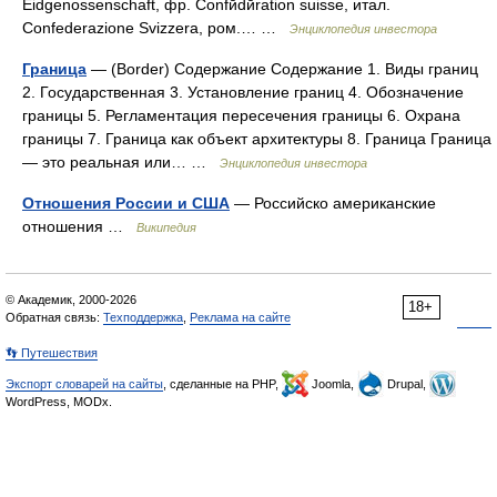
Eidgenossenschaft, фр. Confйdйration suisse, итал.
Confederazione Svizzera, ром.… …
Энциклопедия инвестора
Граница
— (Border) Содержание Содержание 1. Виды границ
2. Государственная 3. Установление границ 4. Обозначение
границы 5. Регламентация пересечения границы 6. Охрана
границы 7. Граница как объект архитектуры 8. Граница Граница
— это реальная или… …
Энциклопедия инвестора
Отношения России и США
— Российско американские
отношения …
Википедия
© Академик, 2000-2026
18+
Обратная связь:
Техподдержка
,
Реклама на сайте
👣 Путешествия
Экспорт словарей на сайты
, сделанные на PHP,
Joomla,
Drupal,
WordPress, MODx.