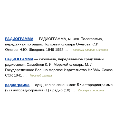
РАДИОГРАММА
— РАДИОГРАММА, ы, жен. Телеграмма,
переданная по радио. Толковый словарь Ожегова. С.И.
Ожегов, Н.Ю. Шведова. 1949 1992 …
Толковый словарь Ожегова
РАДИОГРАММА
— сношение, передаваемое средствами
радиосвязи. Самойлов К. И. Морской словарь. М. Л.:
Государственное Военно морское Издательство НКВМФ Союза
ССР, 1941 …
Морской словарь
радиограмма
— сущ., кол во синонимов: 5 • авторадиограмма
(2) • ауторадиограмма (1) • радио (10) …
Словарь синонимов