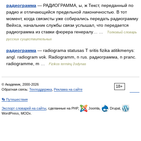
радиограмма
— РАДИОГРАММА, ы, ж Текст, переданный по
радио и отличающийся предельной лаконичностью. В тот
момент, когда связисты уже собирались передать радиограмму
Вейхса, начальник службы связи услышал, что передается
радиограмма из ставки фюрера генералу… …
Толковый словарь
русских существительных
радиограмма
— radiograma statusas T sritis fizika atitikmenys:
angl. radiogram vok. Radiogramm, n rus. радиограмма, n pranc.
radiogramme, m …
Fizikos terminų žodynas
© Академик, 2000-2026
18+
Обратная связь:
Техподдержка
,
Реклама на сайте
👣 Путешествия
Экспорт словарей на сайты
, сделанные на PHP,
Joomla,
Drupal,
WordPress, MODx.