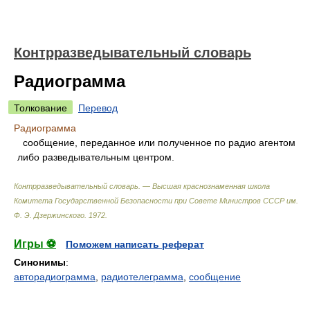
Контрразведывательный словарь
Радиограмма
Толкование
Перевод
Радиограмма
сообщение, переданное или полученное по радио агентом
либо разведывательным центром.
Контрразведывательный словарь. — Высшая краснознаменная школа
Комитета Государственной Безопасности при Совете Министров СССР им.
Ф. Э. Дзержинского
.
1972
.
Игры ⚽
Поможем написать реферат
Синонимы
:
авторадиограмма
,
радиотелеграмма
,
сообщение