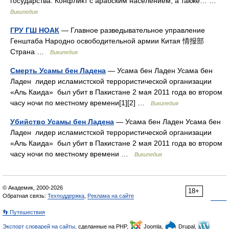
государства. Конфликт с арабским населением, а также… …
Википедия
ГРУ ГШ НОАК
— Главное разведывательное управление
Генштаба Народно освободительной армии Китая 情报部
Страна …
Википедия
Смерть Усамы бен Ладена
— Усама бен Ладен Усама бен
Ладен лидер исламистской террористической организации
«Аль Каида» был убит в Пакистане 2 мая 2011 года во втором
часу ночи по местному времени[1][2] …
Википедия
Убийство Усамы бен Ладена
— Усама бен Ладен Усама бен
Ладен лидер исламистской террористической организации
«Аль Каида» был убит в Пакистане 2 мая 2011 года во втором
часу ночи по местному времени …
Википедия
© Академик, 2000-2026
18+
Обратная связь:
Техподдержка
,
Реклама на сайте
👣 Путешествия
Экспорт словарей на сайты
, сделанные на PHP,
Joomla,
Drupal,