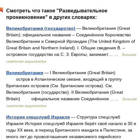
Смотреть что такое "Разведывательное
проникновение" в других словарях:
Великобритания (государство)
— Великобритания (Great
Britain); официальное название ‒ Соединённое Королевство
Великобритании и Северной Ирландии (The United Kingdom of
Great Britain and Northern Ireland). I. Общие сведения В. ‒
островное государство на С. З. Европы; занимает… …
Большая
советская энциклопедия
Великобритания
— I Великобритания (Great Britain)
остров в Атлантическом океане, входящий в группу
Британских островов (См. Британские острова). См.
Великобритания (государство). II Великобритания (Great
Britain) официальное название Соединённое… …
Большая
советская энциклопедия
История спецслужб Израиля
— Структура спецслужб
Израиля История спецслужб Израиля берёт своё начало в 30 е
годы XX века, в период Британского мандата в Палестине, за
много лет до провозглашения независимого еврейского