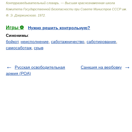
Контрразведывательный словарь. — Высшая краснознаменная школа
Комитета Государственной Безопасности при Совете Министров СССР им.
Ф. Э. Дзержинского
.
1972
.
Игры ⚽
Нужно решить контрольную?
Синонимы
:
бойкот
,
неисполнение
,
саботажничество
,
саботирование
,
самосаботаж
,
срыв
Русская освободительная
Санкция на вербовку
армия (РОА)