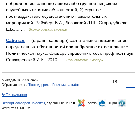
небрежное исполнение лицом либо группой лиц своих
служебных или иных обязанностей; 2) скрытое
противодействие осуществлению нежелательных
мероприятий. Райзберг Б.А., Лозовский Л.Ш., Стародубцева
Е.Б..… …
Экономический словарь
Саботаж
— (франц. sabotage) сознательное неисполнение
определенных обязанностей или небрежное их исполнение.
Политическая наука: Словарь справочник. сост. проф пол наук
Санжаревский И.И.. 2010 …
Политология. Словарь.
© Академик, 2000-2026
18+
Обратная связь:
Техподдержка
,
Реклама на сайте
👣 Путешествия
Экспорт словарей на сайты
, сделанные на PHP,
Joomla,
Drupal,
WordPress, MODx.