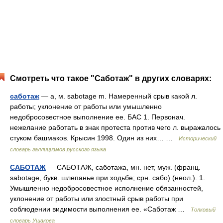
Смотреть что такое "Саботаж" в других словарях:
саботаж
— а, м. sabotage m. Намеренный срыв какой л.
работы; уклонение от работы или умышленно
недобросовестное выполнение ее. БАС 1. Первонач.
нежелание работать в знак протеста против чего л. выражалось
стуком башмаков. Крысин 1998. Один из них… …
Исторический
словарь галлицизмов русского языка
САБОТАЖ
— САБОТАЖ, саботажа, мн. нет, муж. (франц.
sabotage, букв. шлепанье при ходьбе; срн. сабо) (неол.). 1.
Умышленно недобросовестное исполнение обязанностей,
уклонение от работы или злостный срыв работы при
соблюдении видимости выполнения ее. «Саботаж …
Толковый
словарь Ушакова