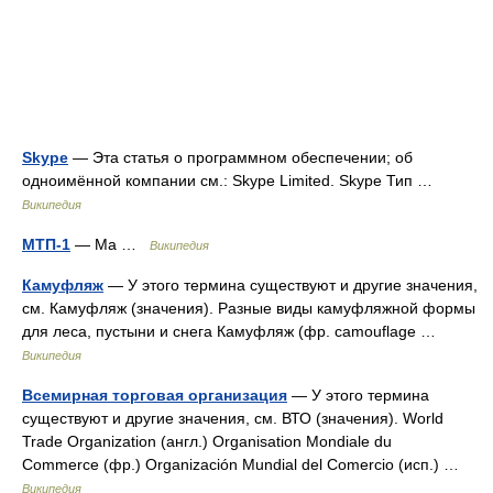
Skype
— Эта статья о программном обеспечении; об
одноимённой компании см.: Skype Limited. Skype Тип …
Википедия
МТП-1
— Ма …
Википедия
Камуфляж
— У этого термина существуют и другие значения,
см. Камуфляж (значения). Разные виды камуфляжной формы
для леса, пустыни и снега Камуфляж (фр. camouflage …
Википедия
Всемирная торговая организация
— У этого термина
существуют и другие значения, см. ВТО (значения). World
Trade Organization (англ.) Organisation Mondiale du
Commerce (фр.) Organización Mundial del Comercio (исп.) …
Википедия