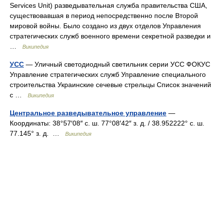
Services Unit) разведывательная служба правительства США,
существовавшая в период непосредственно после Второй
мировой войны. Было создано из двух отделов Управления
стратегических служб военного времени секретной разведки и
…
Википедия
УСС
— Уличный светодиодный светильник серии УСС ФОКУС
Управление стратегических служб Управление специального
строительства Украинские сечевые стрельцы Список значений
с …
Википедия
Центральное разведывательное управление
—
Координаты: 38°57′08″ с. ш. 77°08′42″ з. д. / 38.952222° с. ш.
77.145° з. д. …
Википедия