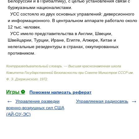
Белоруссии и в Прибалтику), с целью установления связи с
буржуазными националистами.
УСС состояло из двух основных управлений: диверсионного
и информационного. В центральном аппарате работало около
12 тыс. человек.
УСС имело представительства в Англии, Швеции,
Швейцарии, Турции, Иране, Египте, Алжире, Китае и
нелегальные резидентуры в странах, оккупированных
противником.
Контрразведывательный словарь. — Высшая краснознаменная школа
Комитета Государственной Безопасности при Совете Министров СССР им.
Ф. Э. Дзержинского
.
1972
.
Игры ⚽
Поможем написать реферат
Управление разведки
Управляемая радиосвязь
военно-воздушных сил США
(АЙ-ОУ-ЭС)