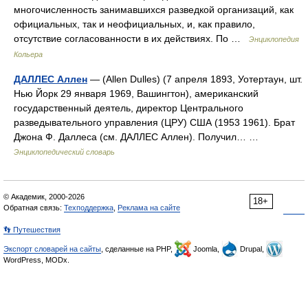
многочисленность занимавшихся разведкой организаций, как
официальных, так и неофициальных, и, как правило,
отсутствие согласованности в их действиях. По …
Энциклопедия
Кольера
ДАЛЛЕС Аллен
— (Allen Dulles) (7 апреля 1893, Уотертаун, шт.
Нью Йорк 29 января 1969, Вашингтон), американский
государственный деятель, директор Центрального
разведывательного управления (ЦРУ) США (1953 1961). Брат
Джона Ф. Даллеса (см. ДАЛЛЕС Аллен). Получил… …
Энциклопедический словарь
© Академик, 2000-2026
18+
Обратная связь:
Техподдержка
,
Реклама на сайте
👣 Путешествия
Экспорт словарей на сайты
, сделанные на PHP,
Joomla,
Drupal,
WordPress, MODx.