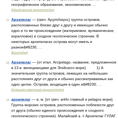
географическое образование, экономическое …
Юридическая энциклопедия
Архипелаг
— (греч. Αρχιπέλαγος) группа островов,
17
расположенных близко друг к другу и имеющих обычно
одно и то же происхождение (материковое, вулканическое,
коралловое) и сходное геологическое строение. В
некоторых архипелагах острова могут иметь и
разное&#8230; …
Википедия
Архипелаг
— (от итал. Arcipelago, название, предложенное
18
в 13 в. венецианцами для Эгейского моря) 1) А.
значительная группа островов, лежащих на небольших
расстояниях друг от друга и обычно рассматриваемых как
одно целое. Острова, входящие в один и&#8230; …
Большая советская энциклопедия
архипелаг
— а; м. [от греч. arkhi главный и pelagos море].
19
Группа морских островов, расположенных поблизости друг
от друга (обычно единого происхождения и сходного
геологического строения). Малайский а. ◊ Архипелаг ГУЛАГ.