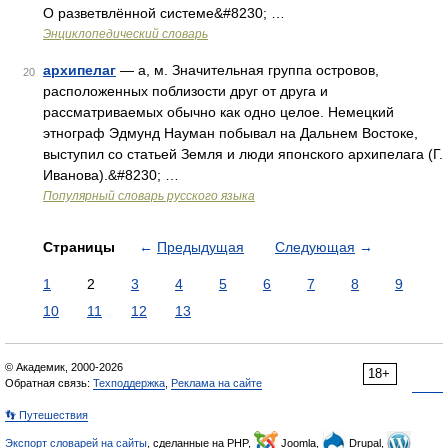
О разветвлённой системе&#8230; …
Энциклопедический словарь
архипелаг
— а, м. Значительная группа островов,
20
расположенных поблизости друг от друга и
рассматриваемых обычно как одно целое. Немецкий
этнограф Эдмунд Науман побывал на Дальнем Востоке,
выступил со статьей Земля и люди японского архипелага (Г.
Иванова).&#8230; …
Популярный словарь русского языка
Страницы
←
Предыдущая
Следующая
→
1
2
3
4
5
6
7
8
9
10
11
12
13
© Академик, 2000-2026
18+
Обратная связь:
Техподдержка
,
Реклама на сайте
👣 Путешествия
Экспорт словарей на сайты
, сделанные на PHP,
Joomla,
Drupal,