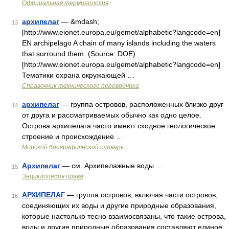
Официальная терминология
архипелаг
— &mdash;
13
[http://www.eionet.europa.eu/gemet/alphabetic?langcode=en]
EN archipelago A chain of many islands including the waters
that surround them. (Source: DOE)
[http://www.eionet.europa.eu/gemet/alphabetic?langcode=en]
Тематики охрана окружающей …
Справочник технического переводчика
архипелаг
— группа островов, расположенных близко друг
14
от друга и рассматриваемых обычно как одно целое.
Острова архипелага часто имеют сходное геологическое
строение и происхождение …
Морской биографический словарь
Архипелаг
— см. Архипелажные воды …
15
Энциклопедия права
АРХИПЕЛАГ
— группа островов, включая части островов,
16
соединяющих их воды и другие природные образования,
которые настолько тесно взаимосвязаны, что такие острова,
воды и другие природные образования составляют единое