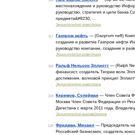
116
местонахождение и руководство Инфор
руководство, стратегия и цели банка
предмета&#8230; …
Энциклопедия инвестора
Газпром нефть
— (Gazprom neft) Комп
117
создание и развитие Газпром нефти И
руководство компании, создание и ра
Энциклопедия инвестора
Ральф Нельсон Эллиотт
— (Ralph Nel
118
финансист, создатель Теории волн Эл
достижения, волновой принцип Эллиот
Энциклопедия инвестора
Керимов, Сулейман
— Член Совета Фе
119
Москва Член Совета Федерации от Респ
Дагестана с марта 2011 года. Владел
Энциклопедия ньюсмейкеров
Фридман, Михаил
— Председатель наб
120
Российский бизнесмен, создатель конс