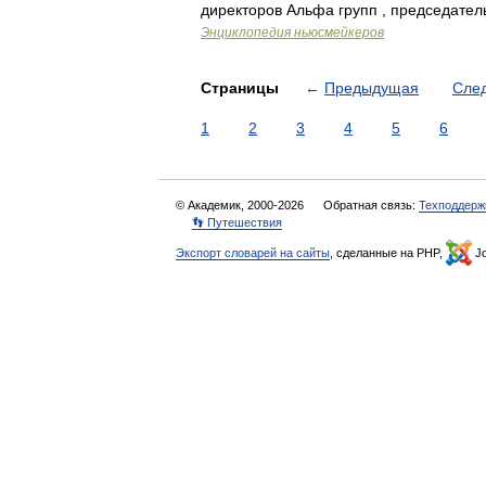
директоров Альфа групп , председател
Энциклопедия ньюсмейкеров
Страницы
←
Предыдущая
Сле
1
2
3
4
5
6
© Академик, 2000-2026
Обратная связь:
Техподдерж
👣 Путешествия
Экспорт словарей на сайты
, сделанные на PHP,
Jo