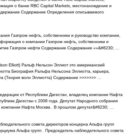
мация о банке RBC Capital Markets, местонахождение и
 Содержание Содержание Определения описываемого
ания Газпром нефть, собственники и руководство компании,
нформация о компании Газпром нефть, собственники и
звитие Газпром нефти Содержание Содержание «»&#8230; …
son Elliott) Ральф Нельсон Эллиот это американский
лиотта Биография Ральфа Нельсона Эллиотта, карьера,
та (Теория волн Эллиотта) Содержание >>>>>>> …
дерации от Республики Дагестан, владелец компании Нафта
ублики Дагестан с 2008 года. Депутат Народного собрания
ец компании Нафта Москва . В прошлом депутат&#8230; …
людательного совета директоров концерна Альфа групп
орциума Альфа групп . Председатель наблюдательного совета