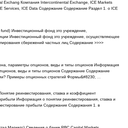
al Exchang Компания Intercontinental Exchange, ICE Markets
ICE Services, ICE Data Содержание Содержание Раздел 1. о ICE
 fund) Инвестиционный фонд это учреждение,
иции Инвестиционный фонд это учреждение, осуществляющее
улирования сбережений частных лиц Содержание >>>>
она, параметры опционов, виды и типы опционов Информация
опционов, виды и типы опционов Содержание Содержание
ми? Примеры опционных стратегий Формы&#8230; …
Понятие реинвестирования, ставка и коэффициент
прибыли Информация о понятии реинвестирования, ставка и
вестирование прибыли Содержание Содержания 1. в
ал Маркетс) Сведения о банке RBC Capital Markets,