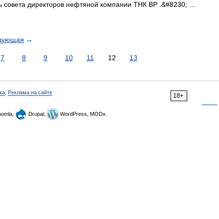
ь совета директоров нефтяной компании ТНК ВР .&#8230; …
дующая
→
7
8
9
10
11
12
13
ка
,
Реклама на сайте
18+
omla,
Drupal,
WordPress, MODx.