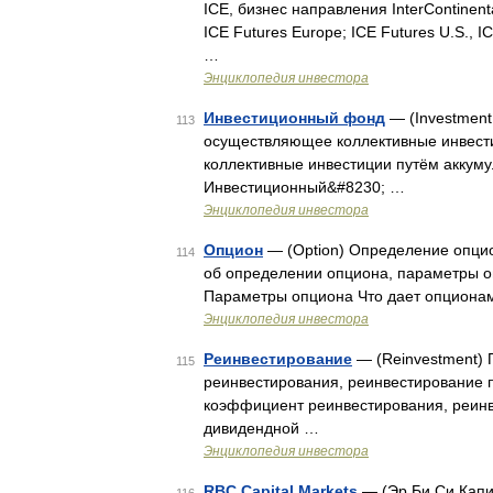
IСE, бизнес направления InterContinent
ICE Futures Europe; ICE Futures U.S., 
…
Энциклопедия инвестора
Инвестиционный фонд
— (Investment
113
осуществляющее коллективные инвест
коллективные инвестиции путём аккум
Инвестиционный&#8230; …
Энциклопедия инвестора
Опцион
— (Оption) Определение опци
114
об определении опциона, параметры 
Параметры опциона Что дает опциона
Энциклопедия инвестора
Реинвестирование
— (Reinvestment) 
115
реинвестирования, реинвестирование 
коэффициент реинвестирования, реин
дивидендной …
Энциклопедия инвестора
RBC Capital Markets
— (Эр Би Си Капит