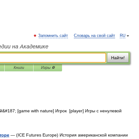
Запомнить сайт
Словарь на свой сайт
RU
едии на Академике
Найти!
Книги
Игры ⚽
#187; [game with nature] Игрок [player] Игры с ненулевой
urope
— (IСE Futures Europe) История американской компании