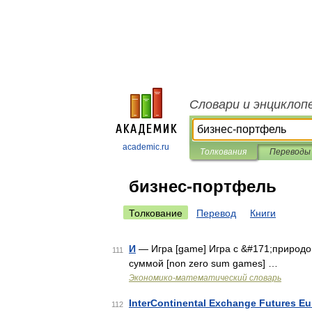
Словари и энциклоп
academic.ru
Толкования
Переводы
бизнес-портфель
Толкование
Перевод
Книги
И
— Игра [game] Игра с &#171;природой&
111
суммой [non zero sum games] …
Экономико-математический словарь
InterContinental Exchange Futures E
112