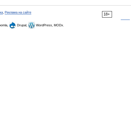
ка
,
Реклама на сайте
18+
omla,
Drupal,
WordPress, MODx.