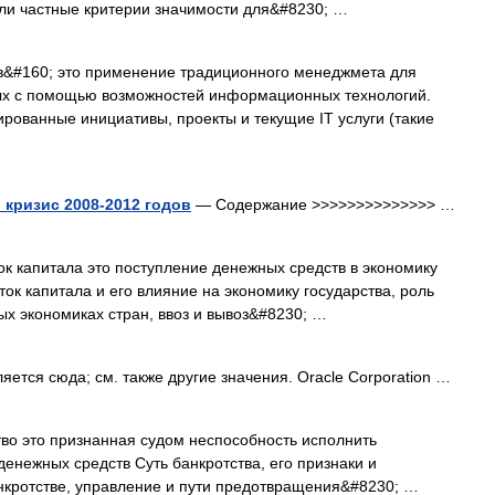
сли частные критерии значимости для&#8230; …
&#160; это применение традиционного менеджмета для
ых с помощью возможностей информационных технологий.
рованные инициативы, проекты и текущие IT услуги (такие
кризис 2008-2012 годов
— Содержание >>>>>>>>>>>>>> …
ок капитала это поступление денежных средств в экономику
ок капитала и его влияние на экономику государства, роль
х экономиках стран, ввоз и вывоз&#8230; …
ется сюда; см. также другие значения. Oracle Corporation …
тво это признанная судом неспособность исполнить
 денежных средств Суть банкротства, его признаки и
анкротстве, управление и пути предотвращения&#8230; …