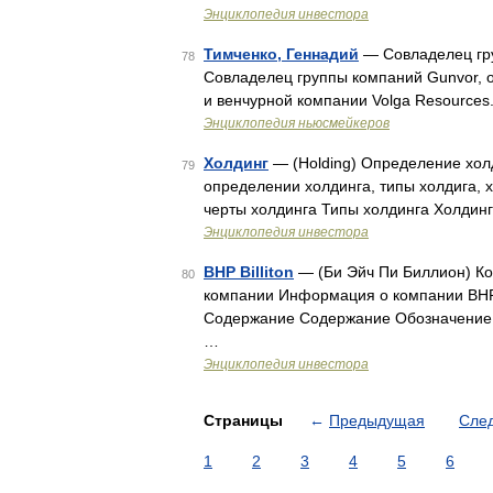
Энциклопедия инвестора
Тимченко, Геннадий
— Совладелец гру
78
Совладелец группы компаний Gunvor, о
и венчурной компании Volga Resources
Энциклопедия ньюсмейкеров
Холдинг
— (Holding) Определение хол
79
определении холдинга, типы холдига,
черты холдинга Типы холдинга Холдин
Энциклопедия инвестора
BHP Billiton
— (Би Эйч Пи Биллион) Ком
80
компании Информация о компании BHP B
Содержание Содержание Обозначение
…
Энциклопедия инвестора
Страницы
←
Предыдущая
Сле
1
2
3
4
5
6