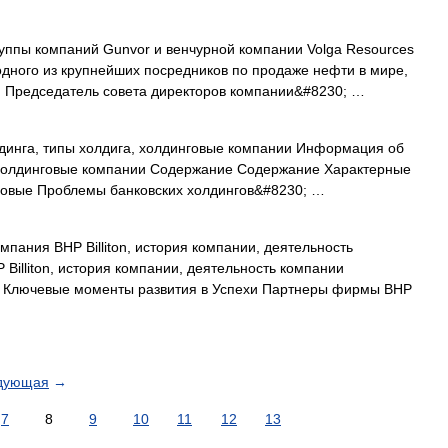
ппы компаний Gunvor и венчурной компании Volga Resources
дного из крупнейших посредников по продаже нефти в мире,
. Председатель совета директоров компании&#8230; …
динга, типы холдига, холдинговые компании Информация об
 холдинговые компании Содержание Содержание Характерные
говые Проблемы банковских холдингов&#8230; …
пания BHP Billiton, история компании, деятельность
illiton, история компании, деятельность компании
 Ключевые моменты развития в Успехи Партнеры фирмы BHP
дующая
→
7
8
9
10
11
12
13