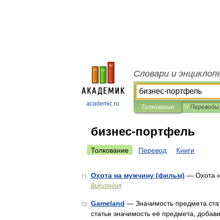
Словари и энциклоп
academic.ru
Толкования
Переводы
бизнес-портфель
Толкование
Перевод
Книги
Охота на мужчину (фильм)
— Охота н
71
Википедия
Gameland
— Значимость предмета стат
72
статье значимость её предмета, добав