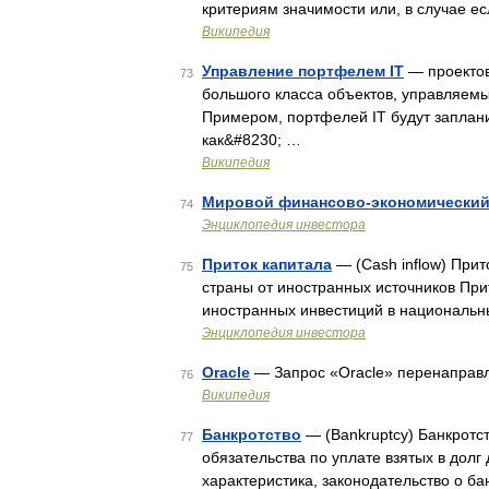
критериям значимости или, в случае е
Википедия
Управление портфелем IT
— проектов
73
большого класса объектов, управляем
Примером, портфелей IT будут заплани
как&#8230; …
Википедия
Мировой финансово-экономический 
74
Энциклопедия инвестора
Приток капитала
— (Cash inflow) Прит
75
страны от иностранных источников Прит
иностранных инвестиций в национальны
Энциклопедия инвестора
Oracle
— Запрос «Oracle» перенаправля
76
Википедия
Банкротство
— (Bankruptcy) Банкротс
77
обязательства по уплате взятых в долг
характеристика, законодательство о б