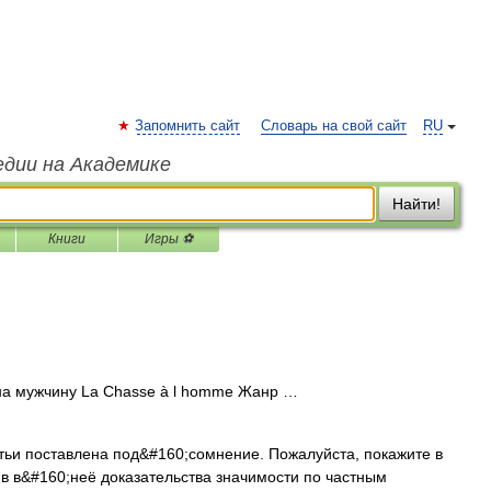
Запомнить сайт
Словарь на свой сайт
RU
едии на Академике
Найти!
Книги
Игры ⚽
а мужчину La Chasse à l homme Жанр …
ьи поставлена под&#160;сомнение. Пожалуйста, покажите в
ив в&#160;неё доказательства значимости по частным