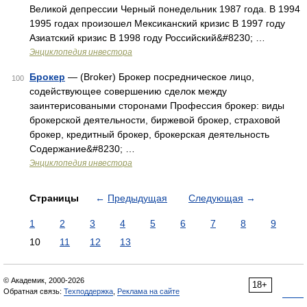
Великой депрессии Черный понедельник 1987 года. В 1994
1995 годах произошел Мексиканский кризис В 1997 году
Азиатский кризис В 1998 году Российский&#8230; …
Энциклопедия инвестора
Брокер
— (Broker) Брокер посредническое лицо,
100
содействующее совершению сделок между
заинтерисоваными сторонами Профессия брокер: виды
брокерской деятельности, биржевой брокер, страховой
брокер, кредитный брокер, брокерская деятельность
Содержание&#8230; …
Энциклопедия инвестора
Страницы
←
Предыдущая
Следующая
→
1
2
3
4
5
6
7
8
9
10
11
12
13
© Академик, 2000-2026
18+
Обратная связь:
Техподдержка
,
Реклама на сайте