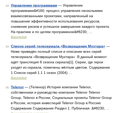
Управление программами
— Управление
93
программами&#160; процесс управления несколькими
взаимосвязанными проектами, направленный на
повышение эффективности использования ресурсов,
снижение рисков и успешное завершение каждого проекта.
На практике и по целям программное&#8230; …
Википедия
Список серий телесериала «Возвращение Мухтара»
—
94
Ниже приведён полный список и описание всех серий
телесериала «Возвращение Мухтара». В данный момент
идёт трансляция 8 сезона сериала[1]. Серии, где герои
уходят из сериала, помечены жёлтым цветом. Содержание
1 Список серий 1.1 1 сезон (2004) …
Википедия
Telenor
— (Теленор) История компании Telenor,
95
собственники и руководство компании Telenor Telenor
Group, Telenor в России, Социальные проекты Telenor Group
в России, история инвестиций Telenor Group в Россию
Содержание Содержание Раздел 1. Публичная .&#8230; …