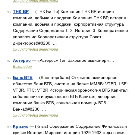
Энциклопедия инвестора
ТНК-ВР
— (ТНК Би Пи) Компания ТНК ВР, история
96
компании, добыча и продажи Компания ТНК ВР, история
компании, добыча и продажи, корпоративная структура
Содержание Содержание 1. 2. История 3. Корпоративное
управление Корпоративная структура Совет
директоров&#8230; …
Энциклопедия инвестора
Астерос
— «Астерос» Тип Закрытое акционерн …
97
Википедия
Банк ВТБ
— (Внешторгбанк) Открытое акционерное
98
общество Банк ВТБ, листинг на бирже ММВБ: VTBR, LSE:
VTBR, РТС: VTBR Историческая хронология ВТБ Капитал,
собственники и руководство ВТБ Капитал, дочерние
компании банка ВТБ, социальная помощь ВТБ
Банка&#8230; …
Энциклопедия инвестора
Кризис
— (Krisis) Содержание Содержание Финансовый
99
кризис История Мировая история 1929 1933 годы время