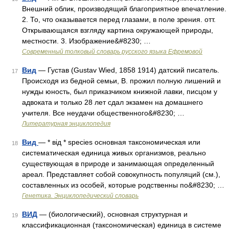
Внешний облик, производящий благоприятное впечатление.
2. То, что оказывается перед глазами, в поле зрения. отт.
Открывающаяся взгляду картина окружающей природы,
местности. 3. Изображение&#8230; …
Современный толковый словарь русского языка Ефремовой
Вид
— Густав (Gustav Wied, 1858 1914) датский писатель.
17
Происходя из бедной семьи, В. прожил полную лишений и
нужды юность, был приказчиком книжной лавки, писцом у
адвоката и только 28 лет сдал экзамен на домашнего
учителя. Все неудачи общественного&#8230; …
Литературная энциклопедия
Вид
— * від * species основная таксономическая или
18
систематическая единица живых организмов, реально
существующая в природе и занимающая определенный
ареал. Представляет собой совокупность популяций (см.),
составленных из особей, которые родственны по&#8230; …
Генетика. Энциклопедический словарь
ВИД
— (биологический), основная структурная и
19
классификационная (таксономическая) единица в системе