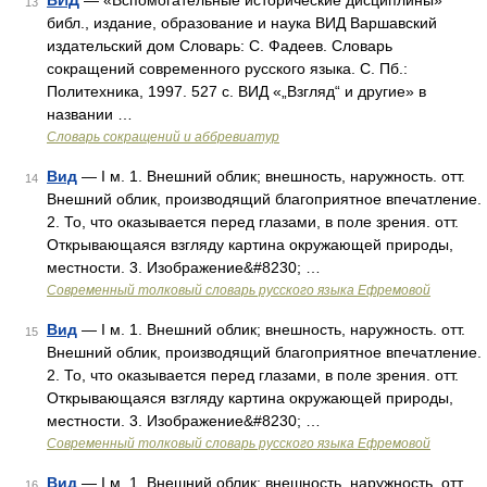
ВИД
— «Вспомогательные исторические дисциплины»
13
библ., издание, образование и наука ВИД Варшавский
издательский дом Словарь: С. Фадеев. Словарь
сокращений современного русского языка. С. Пб.:
Политехника, 1997. 527 с. ВИД «„Взгляд“ и другие» в
названии …
Словарь сокращений и аббревиатур
Вид
— I м. 1. Внешний облик; внешность, наружность. отт.
14
Внешний облик, производящий благоприятное впечатление.
2. То, что оказывается перед глазами, в поле зрения. отт.
Открывающаяся взгляду картина окружающей природы,
местности. 3. Изображение&#8230; …
Современный толковый словарь русского языка Ефремовой
Вид
— I м. 1. Внешний облик; внешность, наружность. отт.
15
Внешний облик, производящий благоприятное впечатление.
2. То, что оказывается перед глазами, в поле зрения. отт.
Открывающаяся взгляду картина окружающей природы,
местности. 3. Изображение&#8230; …
Современный толковый словарь русского языка Ефремовой
Вид
— I м. 1. Внешний облик; внешность, наружность. отт.
16