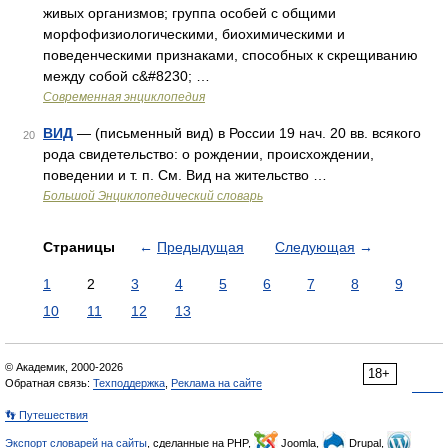
живых организмов; группа особей с общими
морфофизиологическими, биохимическими и
поведенческими признаками, способных к скрещиванию
между собой с&#8230; …
Современная энциклопедия
ВИД
— (письменный вид) в России 19 нач. 20 вв. всякого
20
рода свидетельство: о рождении, происхождении,
поведении и т. п. См. Вид на жительство …
Большой Энциклопедический словарь
Страницы
←
Предыдущая
Следующая
→
1
2
3
4
5
6
7
8
9
10
11
12
13
© Академик, 2000-2026
18+
Обратная связь:
Техподдержка
,
Реклама на сайте
👣 Путешествия
Экспорт словарей на сайты
, сделанные на PHP,
Joomla,
Drupal,