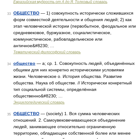
Евразийская мудрость от А до Я. Толковый словарь
ОБЩЕСТВО
— 1) совокупность исторически сложившихся
33
форм совместной деятельности и общения людей; 2) как
этап человеческой истории (первобытное, феодальное или
средневековое, буржуазное, социалистическое,
коммунистическое, рабовладельческое или
античное&#8230; …
Тематический философский словарь
общество
— а; ср. 1. Совокупность людей, объединённых
34
общими для них конкретно историческими условиями
жизни. Человеческое о. История общества. Развитие
общества. Наука об обществе. // Исторически конкретный
тип социальной системы, определённая
общественно&#8230; …
Энциклопедический словарь
ОБЩЕСТВО
— (society) 1. Вся сумма человеческих
35
отношений. 2. Самоувековечивающееся объединение
людей, занимающее относительно ограниченную
территорию, обладающее собственной более или менее