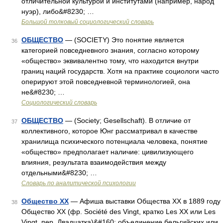
отличительной культурой и институтами (например, народ
нуэр), либо&#8230; …
Большой толковый социологический словарь
ОБЩЕСТВО
— (SOCIETY) Это понятие является
36
категорией повседневного знания, согласно которому
«общество» эквивалентно тому, что находится внутри
границ наций государств. Хотя на практике социологи часто
оперируют этой повседневной терминологией, она
не&#8230; …
Социологический словарь
ОБЩЕСТВО
— (Society; Gesellschaft). В отличие от
37
коллективного, которое Юнг рассматривал в качестве
хранилища психического потенциала человека, понятие
«общество» предполагает наличие: цивилизующего
влияния, результата взаимодействия между
отдельными&#8230; …
Словарь по аналитической психологии
Общество ХХ
— Афиша выставки Общества ХХ в 1889 году
38
Общество ХХ (фр. Société des Vingt, кратко Les XX или Les
Vingt, пер. Двадцатка)&#160; объединение бельгийских или