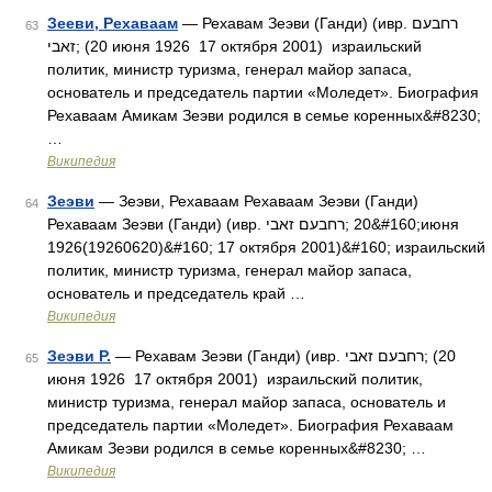
Зееви, Рехаваам
— Рехавам Зеэви (Ганди) (ивр. רחבעם
63
זאבי‎; (20 июня 1926 17 октября 2001) израильский
политик, министр туризма, генерал майор запаса,
основатель и председатель партии «Моледет». Биография
Рехаваам Амикам Зеэви родился в семье коренных&#8230;
…
Википедия
Зеэви
— Зеэви, Рехаваам Рехаваам Зеэви (Ганди)
64
Рехаваам Зеэви (Ганди) (ивр. רחבעם זאבי‎‎; 20&#160;июня
1926(19260620)&#160; 17 октября 2001)&#160; израильский
политик, министр туризма, генерал майор запаса,
основатель и председатель край …
Википедия
Зеэви Р.
— Рехавам Зеэви (Ганди) (ивр. רחבעם זאבי‎; (20
65
июня 1926 17 октября 2001) израильский политик,
министр туризма, генерал майор запаса, основатель и
председатель партии «Моледет». Биография Рехаваам
Амикам Зеэви родился в семье коренных&#8230; …
Википедия