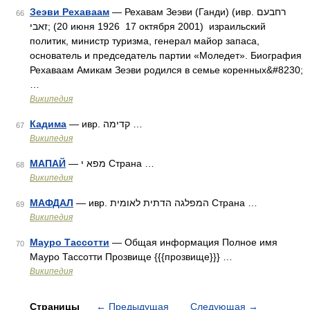
Зеэви Рехаваам
— Рехавам Зеэви (Ганди) (ивр. רחבעם
66
זאבי‎; (20 июня 1926 17 октября 2001) израильский
политик, министр туризма, генерал майор запаса,
основатель и председатель партии «Моледет». Биография
Рехаваам Амикам Зеэви родился в семье коренных&#8230;
…
Википедия
Кадима
— ивр. קדימה‎ …
67
Википедия
МАПАЙ
— מפא י Страна …
68
Википедия
МАФДАЛ
— ивр. המפלגה הדתית לאומית‎ Страна …
69
Википедия
Мауро Тассотти
— Общая информация Полное имя
70
Мауро Тассотти Прозвище {{{прозвище}}} …
Википедия
Страницы
←
Предыдущая
Следующая
→