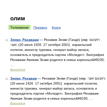
олим
Толкование
Перевод
Книги
Зееви, Рахаваам
— Рехавам Зеэви (Ганди) (ивр. רחבעם
61
זאבי‎; (20 июня 1926 17 октября 2001) израильский
политик, министр туризма, генерал майор запаса,
основатель и председатель партии «Моледет». Биография
Рехаваам Амикам Зеэви родился в семье коренных&#8230;
…
Википедия
Зееви, Рехавам
— Рехавам Зеэви (Ганди) (ивр. רחבעם זאבי‎;
62
(20 июня 1926 17 октября 2001) израильский политик,
министр туризма, генерал майор запаса, основатель и
председатель партии «Моледет». Биография Рехаваам
Амикам Зеэви родился в семье коренных&#8230; …
Википедия