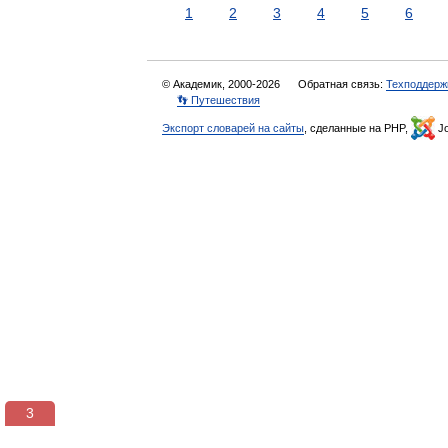
1
2
3
4
5
6
© Академик, 2000-2026
Обратная связь:
Техподдерж
👣 Путешествия
Экспорт словарей на сайты
, сделанные на PHP,
Jo
3