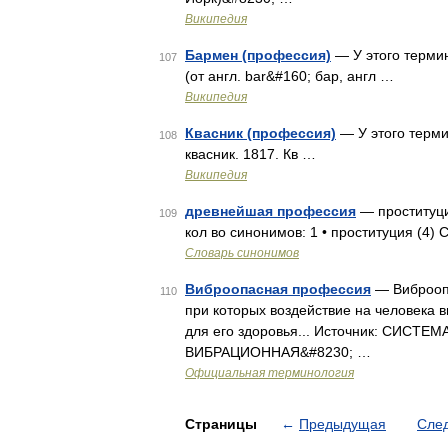
Википедия
Бармен (профессия)
— У этого термин
107
(от англ. bar&#160; бар, англ …
Википедия
Квасник (профессия)
— У этого терми
108
квасник. 1817. Кв …
Википедия
древнейшая профессия
— проституци
109
кол во синонимов: 1 • проституция (4)
Словарь синонимов
Виброопасная профессия
— Виброопа
110
при которых воздействие на человека 
для его здоровья... Источник: СИС
ВИБРАЦИОННАЯ&#8230; …
Официальная терминология
Страницы
←
Предыдущая
Сле