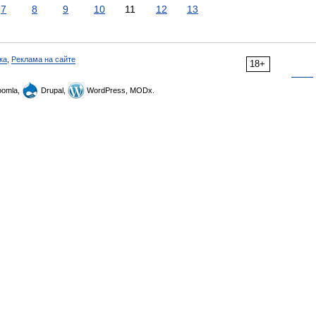
7
8
9
10
11
12
13
ка
,
Реклама на сайте
18+
omla,
Drupal,
WordPress, MODx.