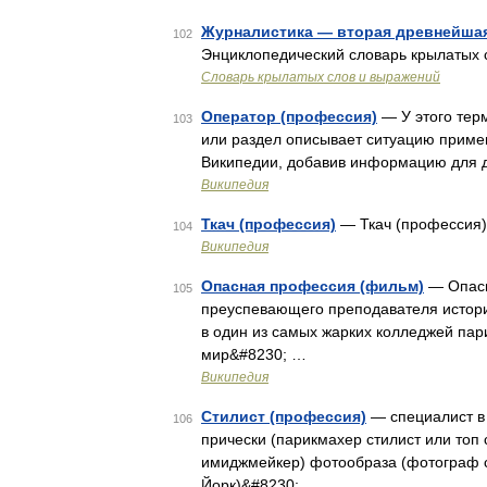
Журналистика — вторая древнейша
102
Энциклопедический словарь крылатых 
Словарь крылатых слов и выражений
Оператор (профессия)
— У этого терм
103
или раздел описывает ситуацию приме
Википедии, добавив информацию для д
Википедия
Ткач (профессия)
— Ткач (профессия
104
Википедия
Опасная профессия (фильм)
— Опасн
105
преуспевающего преподавателя истори
в один из самых жарких колледжей пари
мир&#8230; …
Википедия
Стилист (профессия)
— специалист в 
106
прически (парикмахер стилист или топ 
имиджмейкер) фотообраза (фотограф с
Йорк)&#8230; …