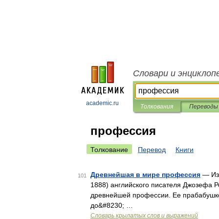
Словари и энциклоп
academic.ru
Толкования
Переводы
профессия
Толкование
Перевод
Книги
Древнейшая в мире профессия
— Из 
101
1888) английского писателя Джозефа Р
древнейшей профессии. Ее прабабушкой
до&#8230; …
Словарь крылатых слов и выражений