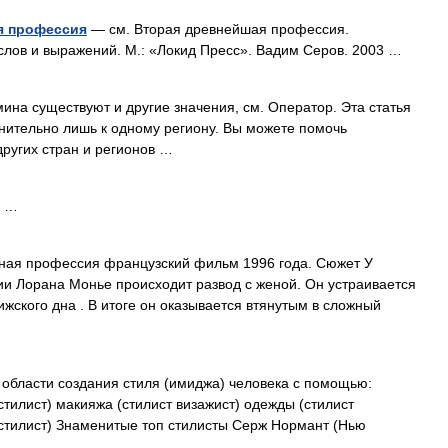
я профессия
— см. Вторая древнейшая профессия.
слов и выражений. М.: «Локид Пресс». Вадим Серов. 2003 …
ина существуют и другие значения, см. Оператор. Эта статья
нительно лишь к одному региону. Вы можете помочь
ругих стран и регионов …
) …
ая профессия французский фильм 1996 года. Сюжет У
и Лорана Монье происходит развод с женой. Он устраивается
жского дна . В итоге он оказывается втянутым в сложный
области создания стиля (имиджа) человека с помощью:
стилист) макияжа (стилист визажист) одежды (стилист
тилист) Знаменитые топ стилисты Серж Нормант (Нью