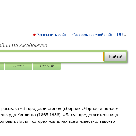
Запомнить сайт
Словарь на свой сайт
RU
едии на Академике
Найти!
Книги
Игры ⚽
рассказа «В городской стене» (сборник «Черное и белое»,
едьярда Киплинга (1865 1936): «Лалун представительница
 была Ли лит, которая жила, как всем известно, задолго