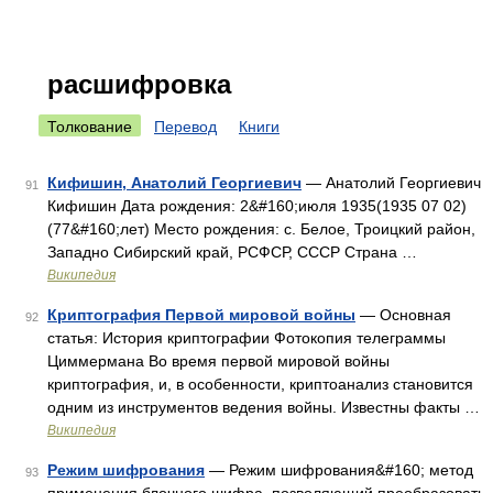
расшифровка
Толкование
Перевод
Книги
Кифишин, Анатолий Георгиевич
— Анатолий Георгиевич
91
Кифишин Дата рождения: 2&#160;июля 1935(1935 07 02)
(77&#160;лет) Место рождения: с. Белое, Троицкий район,
Западно Сибирский край, РСФСР, СССР Страна …
Википедия
Криптография Первой мировой войны
— Основная
92
статья: История криптографии Фотокопия телеграммы
Циммермана Во время первой мировой войны
криптография, и, в особенности, криптоанализ становится
одним из инструментов ведения войны. Известны факты …
Википедия
Режим шифрования
— Режим шифрования&#160; метод
93