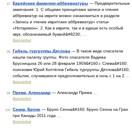
Еврейские фамилии-аббревиатуры
— Предварительные
97
замечания: 1. С общими принципами записи и чтения
аббревиатур на иврите можно ознакомиться в разделе
«Запись и чтение ивритских аббревиатур» статьи
«Нотарикон». 2. Как в иврите, так и в идише есть особый
звук, обозначаемый буквой&#8230; …
Википедия
Гибель тургруппы Дятлова
— В таком виде спасатели
98
нашли палатку группы. Фото спасателя Вадима
Брусницына 26 или 28 февраля 1959&#160;г. Слева&#160;
поисковик Юрий Коптёлов Гибель тургруппы Дятлова&#160;
событие, случившееся предположительно в ночь с 1 на 2 …
Википедия
Према, Александр
— Александр Према …
99
Википедия
Сенна, Бруно
— Бруно Сенна&#160; Бруно Сенна на Гран
100
при Канады 2011 года …
Википедия