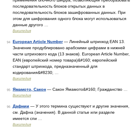
применения блочного шифра, позволяющий преобразовать
последовательность блоков открытых данных в
последовательность блоков зашифрованных данных. При
этом для шифрования одного блока могут использоваться
данные другого …
Википедия
European Article Number
— Линейный штрихкод EAN 13.
94
Значение продублировано арабскими цифрами в нижней
части штрихового кода (13 знаков). European Article Number,
EAN (европейский номер товара)&#160; европейский
стандарт штрихкода, предназначенный для
кодирования&#8230; …
Википедия
Ямамото, Сакон
— Сакон Ямамото&#160; Гражданство …
95
Википедия
Дафнии
— У этого термина существуют и другие значения,
96
см. Дафна (значения). В данной статье или разделе
имеется спи …
Википедия