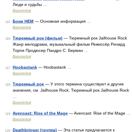
Люди и судьбы …
Википедия
Бони НЕМ
— Основная информация …
115
Википедия
Тюремный рок (фильм)
— Тюремный рок Jailhouse Rock
116
Жанр мелодрама, музыкальный фильм Режиссёр Ричард
Торпе Продюсер Пандро С. Берман …
Википедия
Hoobastank
— Hoobastank …
117
Википедия
Тюремный рок
— У этого термина существуют и другие
118
значения, см. Jailhouse Rock. Тюремный рок Jailhouse Rock
…
Википедия
Avencast: Rise of the Mage
— Avencast: Rise of the Mage …
119
Википедия
Deathbringer (группа)
— Эта статья предлагается к
120