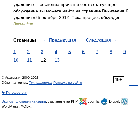
удалению. Пояснение причин и соответствующее
обсуждение вы можете найти на странице Википедия:К
удалению/25 октября 2012. Пока процесс обсужден …
Википедия
Страницы
←
Предыдущая
Следующая
→
1
2
3
4
5
6
7
8
9
10
11
12
13
© Академик, 2000-2026
18+
Обратная связь:
Техподдержка
,
Реклама на сайте
👣 Путешествия
Экспорт словарей на сайты
, сделанные на PHP,
Joomla,
Drupal,
WordPress, MODx.