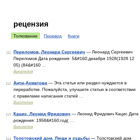
рецензия
Толкование
Перевод
Книги
Переломов, Леонард Сергеевич
— Леонард Сергеевич
111
Переломов Дата рождения: 5&#160;декабря 1928(1928 12
05) (84&#160 …
Википедия
Анти-Ахматова
— Эта статья или раздел нуждается в
112
переработке. Пожалуйста, улучшите статью в соответствии
с правилами написания статей …
Википедия
Кацис, Леонид Фридович
— Леонид Фридович Кацис Дата
113
рождения: 1958&#160;год( …
Википедия
Толстовский дом. Люди и судьбы
— Толстовский дом.
114