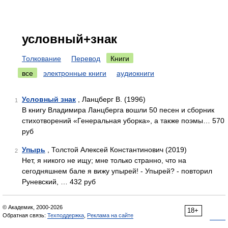
условный+знак
Толкование
Перевод
Книги
все
электронные книги
аудиокниги
Условный знак
, Ланцберг В. (1996)
1
В книгу Владимира Ланцберга вошли 50 песен и сборник
стихотворений «Генеральная уборка», а также поэмы… 570
руб
Упырь
, Толстой Алексей Константинович (2019)
2
Нет, я никого не ищу; мне только странно, что на
сегодняшнем бале я вижу упырей! - Упырей? - повторил
Руневский, … 432 руб
© Академик, 2000-2026
18+
Обратная связь:
Техподдержка
,
Реклама на сайте