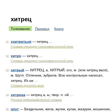
хитрец
Толкование
Перевод
Книги
ухитриться
— хитрец …
31
Словарь-тезаурус синонимов русской речи
хитро
— хитрец …
32
Словарь-тезаурус синонимов русской речи
хитрый
— ХИТРЕЦ, а, ХИТРЫЙ, ого, м. (или хитрец вася),
33
м. Шутл. Отличник, зубрила. Всю контрольную написал,
хитрец. Из шк …
Словарь русского арго
хитреца
— хитрец а, ы, твор. п. ой …
34
Русский орфографический словарь
плут
— Бездельник, жила, жулик, кулак, мазурик, мошенник,
35