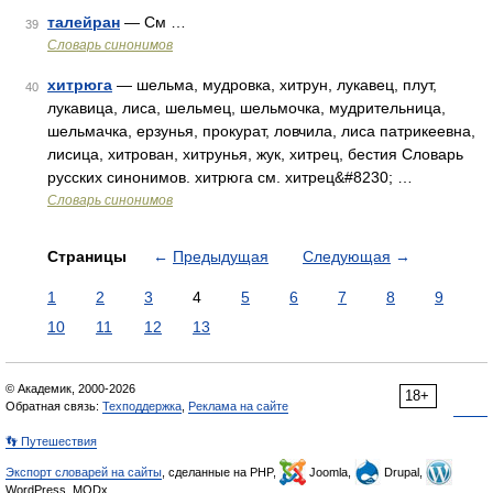
талейран
— См …
39
Словарь синонимов
хитрюга
— шельма, мудровка, хитрун, лукавец, плут,
40
лукавица, лиса, шельмец, шельмочка, мудрительница,
шельмачка, ерзунья, прокурат, ловчила, лиса патрикеевна,
лисица, хитрован, хитрунья, жук, хитрец, бестия Словарь
русских синонимов. хитрюга см. хитрец&#8230; …
Словарь синонимов
Страницы
←
Предыдущая
Следующая
→
1
2
3
4
5
6
7
8
9
10
11
12
13
© Академик, 2000-2026
18+
Обратная связь:
Техподдержка
,
Реклама на сайте
👣 Путешествия
Экспорт словарей на сайты
, сделанные на PHP,
Joomla,
Drupal,
WordPress, MODx.