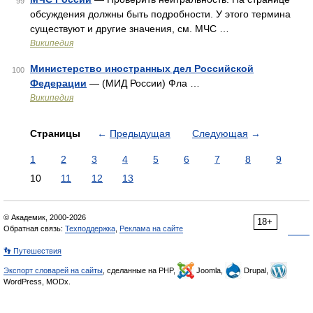
99
обсуждения должны быть подробности. У этого термина
существуют и другие значения, см. МЧС …
Википедия
Министерство иностранных дел Российской
100
Федерации
— (МИД России) Фла …
Википедия
Страницы
←
Предыдущая
Следующая
→
1
2
3
4
5
6
7
8
9
10
11
12
13
© Академик, 2000-2026
18+
Обратная связь:
Техподдержка
,
Реклама на сайте
👣 Путешествия
Экспорт словарей на сайты
, сделанные на PHP,
Joomla,
Drupal,
WordPress, MODx.