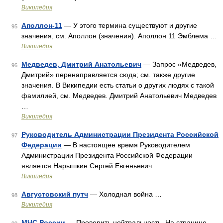
Википедия
Аполлон-11
— У этого термина существуют и другие
95
значения, см. Аполлон (значения). Аполлон 11 Эмблема …
Википедия
Медведев, Дмитрий Анатольевич
— Запрос «Медведев,
96
Дмитрий» перенаправляется сюда; см. также другие
значения. В Википедии есть статьи о других людях с такой
фамилией, см. Медведев. Дмитрий Анатольевич Медведев
…
Википедия
Руководитель Администрации Президента Российской
97
Федерации
— В настоящее время Руководителем
Администрации Президента Российской Федерации
является Нарышкин Сергей Евгеньевич …
Википедия
Августовский путч
— Холодная война …
98
Википедия
МЧС России
— Проверить нейтральность. На странице