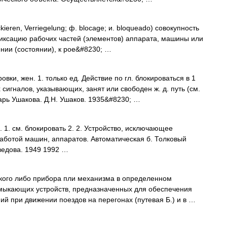
eren, Verriegelung; ф. blocage; и. blоqueado) совокупность
иксацию рабочих частей (элементов) аппарата, машины или
нии (состоянии), к рое&#8230; …
и, жен. 1. только ед. Действие по гл. блокироваться в 1
х сигналов, указывающих, занят или свободен ж. д. путь (см.
варь Ушакова. Д.Н. Ушаков. 1935&#8230; …
1. см. блокировать 2. 2. Устройство, исключающее
аботой машин, аппаратов. Автоматическая б. Толковый
ведова. 1949 1992 …
кого либо прибора пли механизма в определенном
замыкающих устройств, предназначенных для обеспечения
ий при движении поездов на перегонах (путевая Б.) и в …