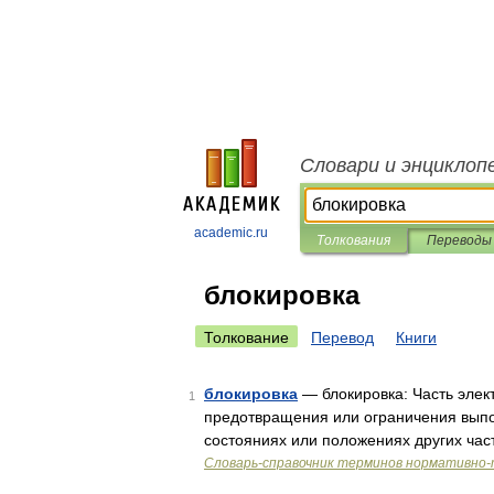
Словари и энциклоп
academic.ru
Толкования
Переводы
блокировка
Толкование
Перевод
Книги
блокировка
— блокировка: Часть элек
1
предотвращения или ограничения вып
состояниях или положениях других ча
Словарь-справочник терминов нормативно-