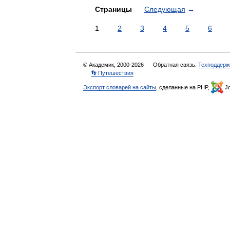
Страницы
Следующая
→
1
2
3
4
5
6
© Академик, 2000-2026
Обратная связь:
Техподдерж
👣 Путешествия
Экспорт словарей на сайты
, сделанные на PHP,
Jo