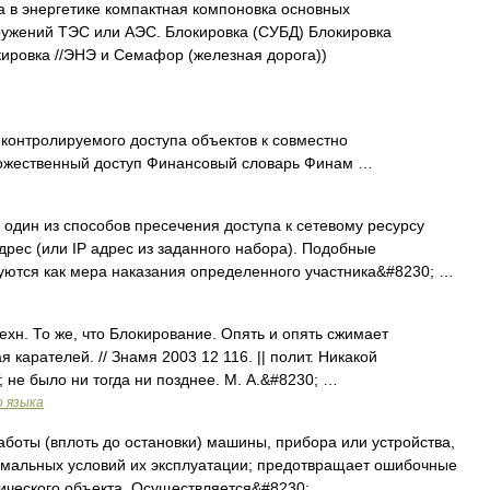
 в энергетике компактная компоновка основных
оружений ТЭС или АЭС. Блокировка (СУБД) Блокировка
ировка //ЭНЭ и Семафор (железная дорога))
контролируемого доступа объектов к совместно
ножественный доступ Финансовый словарь Финам …
один из способов пресечения доступа к сетевому ресурсу
рес (или IP адрес из заданного набора). Подобные
уются как мера наказания определенного участника&#8230; …
 техн. То же, что Блокирование. Опять и опять сжимает
 карателей. // Знамя 2003 12 116. || полит. Никакой
 не было ни тогда ни позднее. М. А.&#8230; …
о языка
оты (вплоть до остановки) машины, прибора или устройства,
мальных условий их эксплуатации; предотвращает ошибочные
нического объекта. Осуществляется&#8230; …