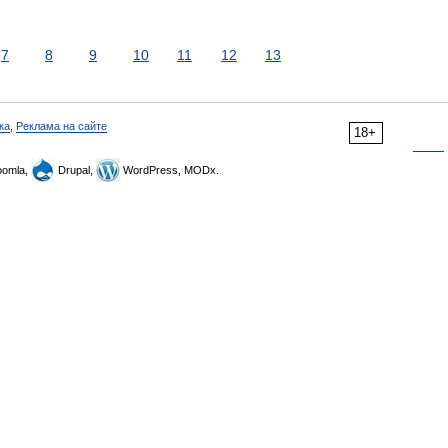
7
8
9
10
11
12
13
ка
,
Реклама на сайте
18+
omla,
Drupal,
WordPress, MODx.