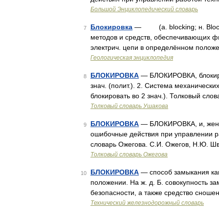
Большой Энциклопедический словарь
Блокировка
— (a. blocking; н. Blocki
7
методов и средств, обеспечивающих ф
электрич. цепи в определённом положе
Геологическая энциклопедия
БЛОКИРОВКА
— БЛОКИРОВКА, блокировк
8
знач. (полит.). 2. Система механически
блокировать во 2 знач.). Толковый сло
Толковый словарь Ушакова
БЛОКИРОВКА
— БЛОКИРОВКА, и, жен. 
9
ошибочные действия при управлении р
словарь Ожегова. С.И. Ожегов, Н.Ю. Ш
Толковый словарь Ожегова
БЛОКИРОВКА
— способ замыкания ка
10
положении. На ж. д. Б. совокупность 
безопасности, а также средство сношен
Технический железнодорожный словарь