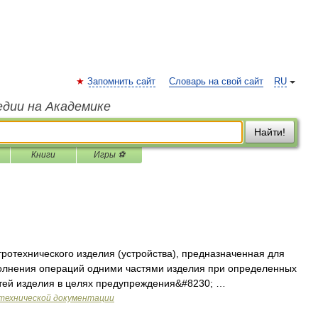
Запомнить сайт
Словарь на свой сайт
RU
едии на Академике
Найти!
Книги
Игры ⚽
тротехнического изделия (устройства), предназначенная для
олнения операций одними частями изделия при определенных
стей изделия в целях предупреждения&#8230; …
технической документации