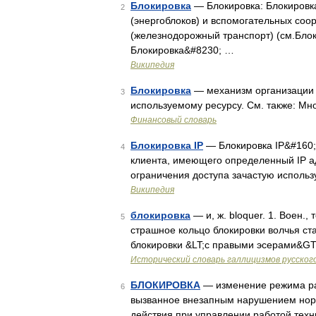
Блокировка
— Блокировка: Блокировка
2
(энергоблоков) и вспомогательных со
(железнодорожный транспорт) (см.Блок
Блокировка&#8230; …
Википедия
Блокировка
— механизм организации 
3
используемому ресурсу. См. также: М
Финансовый словарь
Блокировка IP
— Блокировка IP&#160; 
4
клиента, имеющего определенный IP ад
ограничения доступа зачастую использ
Википедия
блокировка
— и, ж. bloquer. 1. Воен.,
5
страшное кольцо блокировки волчья стая
блокировки &LT;с правыми эсерами&GT;
Исторический словарь галлицизмов русског
БЛОКИРОВКА
— изменение режима раб
6
вызванное внезапным нарушением нор
действия при управлении работой тех