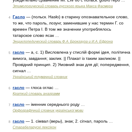
убедительно сравнение Mi. EW 60 с польск. godɫo герб …
Этимологический словарь русского языка Макса Фасмера
Гасло
— (польск. Hasło) в старину опознавательное слово,
4
то же, что пароль, лозунг, заменившие у нас термин Г. со
времен Петра I. В том же значении употреблялось
татарское слово ясак …
Энциклопедический словарь Ф.А. Брокгауза и И.А. Ефрона
гасло
— а, с. 1) Висловлена у стислій формі ідея, політична
5
вимога, завдання; заклик. || Плакат із таким закликом. ||
Провідний принцип. 2) Умовний знак для дії; попередження,
сигнал …
Український тлумачний словник
гасло
— глоса оглас …
6
Краткий словарь анаграмм
гасло
— іменник середнього роду …
7
Орфографічний словник української мови
гасло
— 1. сімвал (веры), знак; 2. сігнал, пароль …
8
Старабеларускі лексікон