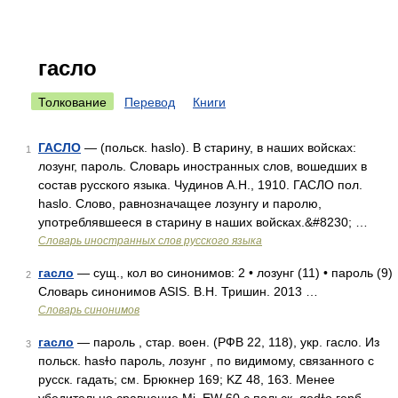
гасло
Толкование
Перевод
Книги
ГАСЛО
— (польск. haslo). В старину, в наших войсках:
1
лозунг, пароль. Словарь иностранных слов, вошедших в
состав русского языка. Чудинов А.Н., 1910. ГАСЛО пол.
haslo. Слово, равнозначащее лозунгу и паролю,
употреблявшееся в старину в наших войсках.&#8230; …
Словарь иностранных слов русского языка
гасло
— сущ., кол во синонимов: 2 • лозунг (11) • пароль (9)
2
Словарь синонимов ASIS. В.Н. Тришин. 2013 …
Словарь синонимов
гасло
— пароль , стар. воен. (РФВ 22, 118), укр. гасло. Из
3
польск. hasɫo пароль, лозунг , по видимому, связанного с
русск. гадать; см. Брюкнер 169; KZ 48, 163. Менее