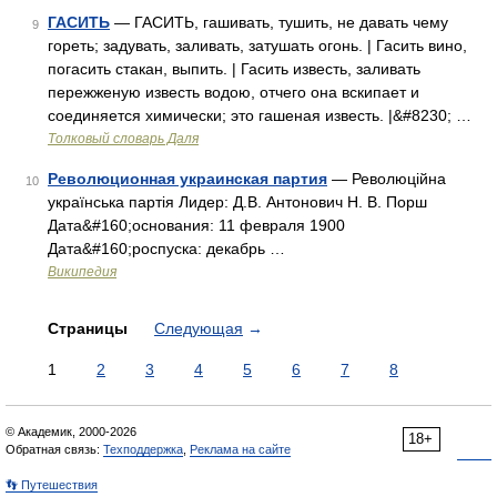
ГАСИТЬ
— ГАСИТЬ, гашивать, тушить, не давать чему
9
гореть; задувать, заливать, затушать огонь. | Гасить вино,
погасить стакан, выпить. | Гасить известь, заливать
пережженую известь водою, отчего она вскипает и
соединяется химически; это гашеная известь. |&#8230; …
Толковый словарь Даля
Революционная украинская партия
— Революційна
10
українська партія Лидер: Д.В. Антонович Н. В. Порш
Дата&#160;основания: 11 февраля 1900
Дата&#160;роспуска: декабрь …
Википедия
Страницы
Следующая
→
1
2
3
4
5
6
7
8
© Академик, 2000-2026
18+
Обратная связь:
Техподдержка
,
Реклама на сайте
👣 Путешествия