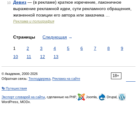
Девиз
— (в рекламе) краткое изречение, лаконичное
10
выражение рекламной идеи, сути рекламного обращения,
жизненной позиции его автора или заказчика …
Реклама и полиграфия
Страницы
Следующая
→
1
2
3
4
5
6
7
8
9
10
11
12
13
© Академик, 2000-2026
18+
Обратная связь:
Техподдержка
,
Реклама на сайте
👣 Путешествия
Экспорт словарей на сайты
, сделанные на PHP,
Joomla,
Drupal,
WordPress, MODx.