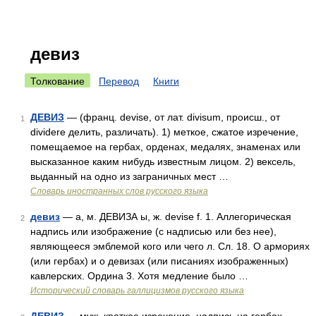
девиз
Толкование
Перевод
Книги
ДЕВИЗ
— (франц. devise, от лат. divisum, происш., от
1
dividere делить, различать). 1) меткое, сжатое изречение,
помещаемое на гербах, орденах, медалях, знаменах или
высказанное каким нибудь известным лицом. 2) вексель,
выданный на одно из заграничных мест …
Словарь иностранных слов русского языка
девиз
— а, м. ДЕВИЗА ы, ж. devise f. 1. Аллегорическая
2
надпись или изображение (с надписью или без нее),
являющееся эмблемой кого или чего л. Сл. 18. О армориях
(или гербах) и о девизах (или писаниях изображенных)
кавлерских. Ордина 3. Хотя медление было …
Исторический словарь галлицизмов русского языка