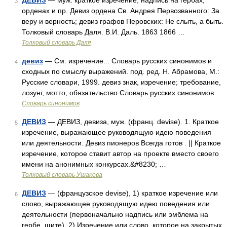
ДЕВИЗ
— муж. краткое изречение, надпись на гербах,
3
орденах и пр. Девиз ордена Св. Андрея Первозванного: За
веру и верность; девиз графов Перовских: Не слыть, а быть.
Толковый словарь Даля. В.И. Даль. 1863 1866 …
Толковый словарь Даля
девиз
— См. изречение... Словарь русских синонимов и
4
сходных по смыслу выражений. под. ред. Н. Абрамова, М.:
Русские словари, 1999. девиз знак, изречение; требование,
лозунг, мотто, обязательство Словарь русских синонимов …
Словарь синонимов
ДЕВИЗ
— ДЕВИЗ, девиза, муж. (франц. devise). 1. Краткое
5
изречение, выражающее руководящую идею поведения
или деятельности. Девиз пионеров Всегда готов . || Краткое
изречение, которое ставит автор на проекте вместо своего
имени на анонимных конкурсах.&#8230; …
Толковый словарь Ушакова
ДЕВИЗ
— (французское devise), 1) краткое изречение или
6
слово, выражающее руководящую идею поведения или
деятельности (первоначально надпись или эмблема на
гербе, щите). 2) Изречение или слово, которое на закрытых