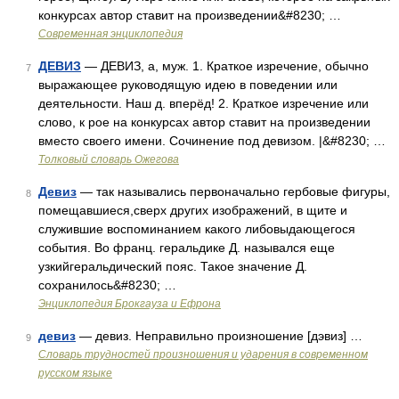
конкурсах автор ставит на произведении&#8230; …
Современная энциклопедия
ДЕВИЗ
— ДЕВИЗ, а, муж. 1. Краткое изречение, обычно
7
выражающее руководящую идею в поведении или
деятельности. Наш д. вперёд! 2. Краткое изречение или
слово, к рое на конкурсах автор ставит на произведении
вместо своего имени. Сочинение под девизом. |&#8230; …
Толковый словарь Ожегова
Девиз
— так назывались первоначально гербовые фигуры,
8
помещавшиеся,сверх других изображений, в щите и
служившие воспоминанием какого либовыдающегося
события. Во франц. геральдике Д. назывался еще
узкийгеральдический пояс. Такое значение Д.
сохранилось&#8230; …
Энциклопедия Брокгауза и Ефрона
девиз
— девиз. Неправильно произношение [дэвиз] …
9
Словарь трудностей произношения и ударения в современном
русском языке