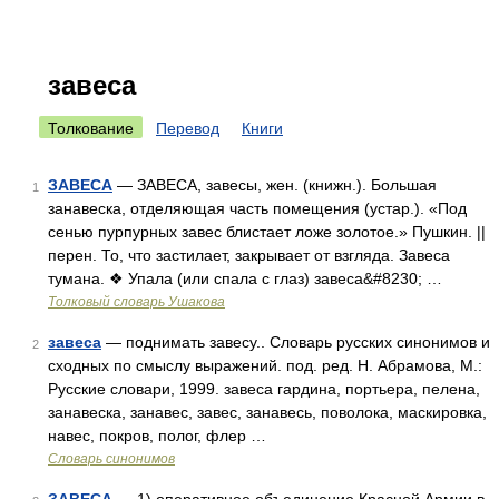
завеса
Толкование
Перевод
Книги
ЗАВЕСА
— ЗАВЕСА, завесы, жен. (книжн.). Большая
1
занавеска, отделяющая часть помещения (устар.). «Под
сенью пурпурных завес блистает ложе золотое.» Пушкин. ||
перен. То, что застилает, закрывает от взгляда. Завеса
тумана. ❖ Упала (или спала с глаз) завеса&#8230; …
Толковый словарь Ушакова
завеса
— поднимать завесу.. Словарь русских синонимов и
2
сходных по смыслу выражений. под. ред. Н. Абрамова, М.:
Русские словари, 1999. завеса гардина, портьера, пелена,
занавеска, занавес, завес, занавесь, поволока, маскировка,
навес, покров, полог, флер …
Словарь синонимов