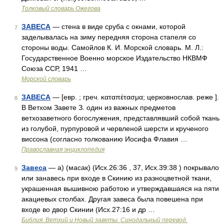
Толковый словарь Ожегова
ЗАВЕСА
— стена в виде сруба с окнами, которой
7
заделывалась на зиму передняя сторона стапеля со
стороны воды. Самойлов К. И. Морской словарь. М. Л.:
Государственное Военно морское Издательство НКВМФ
Союза ССР, 1941 …
Морской словарь
ЗАВЕСА
— [евр. ; греч. καταπέτασμα; церковнослав. реже ].
8
В Ветхом Завете З. один из важных предметов
ветхозаветного богослужения, представлявший собой ткань
из голубой, пурпуровой и червленой шерсти и крученого
виссона (согласно толкованию Иосифа Флавия …
Православная энциклопедия
Завеса
— а) (масак) (Исх.26:36 , 37, Исх.39:38 ) покрывало
9
или занавесь при входе в Скинию из разноцветной ткани,
украшенная вышивною работою и утверждавшаяся на пяти
акациевых столбах. Другая завеса была повешена при
входе во двор Скинии (Исх.27:16 и др …
Библия. Ветхий и Новый заветы. Синодальный перевод.