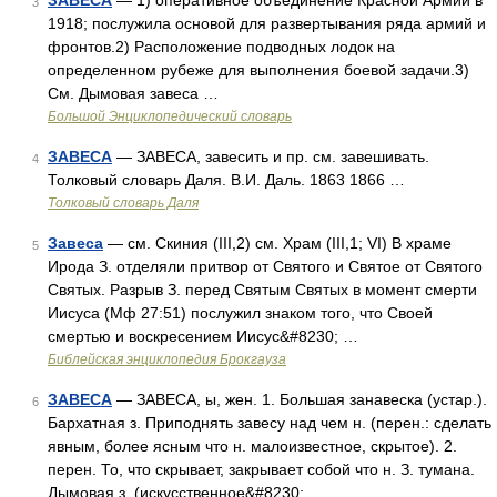
ЗАВЕСА
— 1) оперативное объединение Красной Армии в
3
1918; послужила основой для развертывания ряда армий и
фронтов.2) Расположение подводных лодок на
определенном рубеже для выполнения боевой задачи.3)
См. Дымовая завеса …
Большой Энциклопедический словарь
ЗАВЕСА
— ЗАВЕСА, завесить и пр. см. завешивать.
4
Толковый словарь Даля. В.И. Даль. 1863 1866 …
Толковый словарь Даля
Завеса
— см. Скиния (III,2) см. Храм (III,1; VI) В храме
5
Ирода З. отделяли притвор от Святого и Святое от Святого
Святых. Разрыв З. перед Святым Святых в момент смерти
Иисуса (Мф 27:51) послужил знаком того, что Своей
смертью и воскресением Иисус&#8230; …
Библейская энциклопедия Брокгауза
ЗАВЕСА
— ЗАВЕСА, ы, жен. 1. Большая занавеска (устар.).
6
Бархатная з. Приподнять завесу над чем н. (перен.: сделать
явным, более ясным что н. малоизвестное, скрытое). 2.
перен. То, что скрывает, закрывает собой что н. З. тумана.
Дымовая з. (искусственное&#8230; …