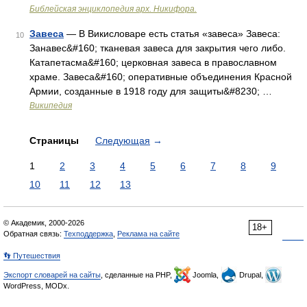
Библейская энциклопедия арх. Никифора.
Завеса
— В Викисловаре есть статья «завеса» Завеса:
10
Занавес&#160; тканевая завеса для закрытия чего либо.
Катапетасма&#160; церковная завеса в православном
храме. Завеса&#160; оперативные объединения Красной
Армии, созданные в 1918 году для защиты&#8230; …
Википедия
Страницы
Следующая
→
1
2
3
4
5
6
7
8
9
10
11
12
13
© Академик, 2000-2026
18+
Обратная связь:
Техподдержка
,
Реклама на сайте
👣 Путешествия
Экспорт словарей на сайты
, сделанные на PHP,
Joomla,
Drupal,
WordPress, MODx.