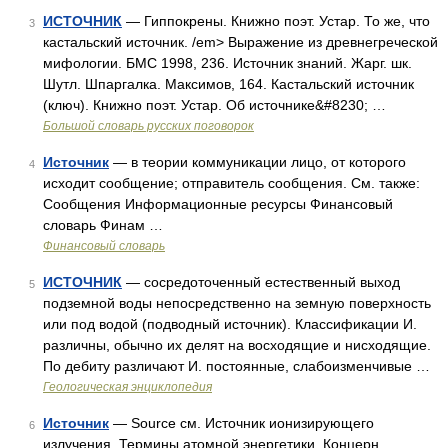
ИСТОЧНИК
— Гиппокрены. Книжно поэт. Устар. То же, что
3
кастальский источник. /em> Выражение из древнегреческой
мифологии. БМС 1998, 236. Источник знаний. Жарг. шк.
Шутл. Шпаргалка. Максимов, 164. Кастальский источник
(ключ). Книжно поэт. Устар. Об источнике&#8230; …
Большой словарь русских поговорок
Источник
— в теории коммуникации лицо, от которого
4
исходит сообщение; отправитель сообщения. См. также:
Сообщения Информационные ресурсы Финансовый
словарь Финам …
Финансовый словарь
ИСТОЧНИК
— сосредоточенный естественный выход
5
подземной воды непосредственно на земную поверхность
или под водой (подводный источник). Классификации И.
различны, обычно их делят на восходящие и нисходящие.
По дебиту различают И. постоянные, слабоизменчивые …
Геологическая энциклопедия
Источник
— Source см. Источник ионизирующего
6
излучения. Термины атомной энергетики. Концерн