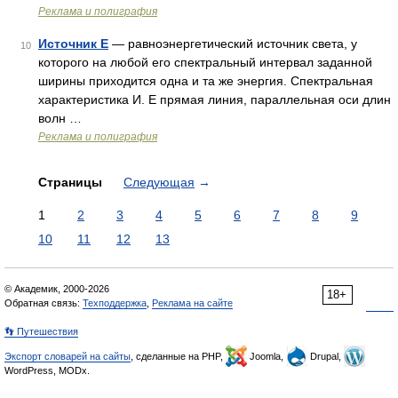
Реклама и полиграфия
Источник Е
— равноэнергетический источник света, у
10
которого на любой его спектральный интервал заданной
ширины приходится одна и та же энергия. Спектральная
характеристика И. Е прямая линия, параллельная оси длин
волн …
Реклама и полиграфия
Страницы
Следующая
→
1
2
3
4
5
6
7
8
9
10
11
12
13
© Академик, 2000-2026
18+
Обратная связь:
Техподдержка
,
Реклама на сайте
👣 Путешествия
Экспорт словарей на сайты
, сделанные на PHP,
Joomla,
Drupal,
WordPress, MODx.