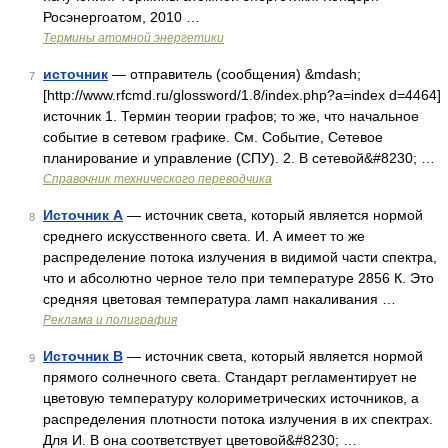
Росэнергоатом, 2010 …
Термины атомной энергетики
источник
— отправитель (сообщения) &mdash;
7
[http://www.rfcmd.ru/glossword/1.8/index.php?a=index d=4464]
источник 1. Термин теории графов; то же, что начальное
событие в сетевом графике. См. Событие, Сетевое
планирование и управление (СПУ). 2. В сетевой&#8230; …
Справочник технического переводчика
Источник А
— источник света, который является нормой
8
среднего искусственного света. И. А имеет то же
распределение потока излучения в видимой части спектра,
что и абсолютно черное тело при температуре 2856 К. Это
средняя цветовая температура ламп накаливания …
Реклама и полиграфия
Источник В
— источник света, который является нормой
9
прямого солнечного света. Стандарт регламентирует не
цветовую температуру колориметрических источников, а
распределения плотности потока излучения в их спектрах.
Для И. В она соответствует цветовой&#8230; …