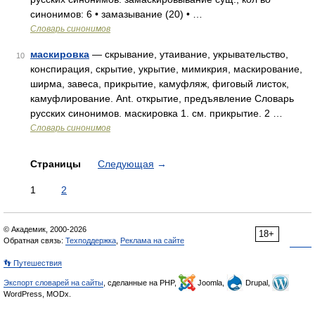
синонимов: 6 • замазывание (20) • …
Словарь синонимов
маскировка
— скрывание, утаивание, укрывательство,
10
конспирация, скрытие, укрытие, мимикрия, маскирование,
ширма, завеса, прикрытие, камуфляж, фиговый листок,
камуфлирование. Ant. открытие, предъявление Словарь
русских синонимов. маскировка 1. см. прикрытие. 2 …
Словарь синонимов
Страницы
Следующая
→
1
2
© Академик, 2000-2026
18+
Обратная связь:
Техподдержка
,
Реклама на сайте
👣 Путешествия
Экспорт словарей на сайты
, сделанные на PHP,
Joomla,
Drupal,
WordPress, MODx.