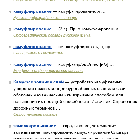
Современный толковый словарь русского языка Ефремовой
камуфлирование
— камуфл ирование, я …
4
Русский орфографический словарь
камуфлирование
— (2 с), Пр. о камуфли/ровании …
5
Орфографический словарь русского языка
камуфлирование
— см. камуфлировать; я; ср …
6
Словарь многих выражений
камуфлирование
— камуфл/ир/ова/ни/е [й/э] …
7
Морфемно-орфографический словарь
Камуфлирование свай
— устройство камуфлетных
8
уширений нижних концов буронабивных свай или свай
оболочек механическим или взрывным способом для
повышения их несущей способности. Источник: Справочник
дорожных терминов …
Строительный словарь
замаскировывание
— скрадывание, затемнение,
9
замазывание, маскирование, камуфлирование Словарь
русских синонимов. замаскировывание сущ., кол во