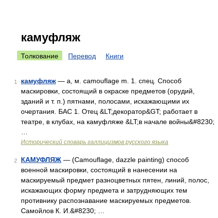
камуфляж
Толкование
Перевод
Книги
камуфляж
— а, м. camouflage m. 1. спец. Способ
1
маскировки, состоящий в окраске предметов (орудий,
зданий и т. п.) пятнами, полосами, искажающими их
очертания. БАС 1. Отец &LT;декоратор&GT; работает в
театре, в клубах, на камуфляже &LT;в начале войны&#8230;
…
Исторический словарь галлицизмов русского языка
КАМУФЛЯЖ
— (Camouflage, dazzle painting) способ
2
военной маскировки, состоящий в нанесении на
маскируемый предмет разноцветных пятен, линий, полос,
искажающих форму предмета и затрудняющих тем
противнику распознавание маскируемых предметов.
Самойлов К. И.&#8230; …