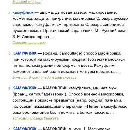
Морской словарь
камуфляж
— ширма, дымовая завеса, маскирование,
3
косметика, защита, прикрытие, маскировка Словарь русских
синонимов. камуфляж см. прикрытие Словарь синонимов
русского языка. Практический справочник. М.: Русский язык.
З. Е. Александрова …
Словарь синонимов
КАМУФЛЯЖ
— (франц. camouflage) способ маскировки,
4
при котором на маскируемый предмет (объект) наносятся
пятна, полосы различной формы и цвета. Камуфляж
изменяет внешний вид и искажает контуры предмета …
Большой Энциклопедический словарь
КАМУФЛЯЖ
— КАМУФЛЯЖ, камуфляжа, мн. нет, муж.
5
(франц. camouflage) (воен.). Способ военной маскировки,
состоящий в окраске предметов (напр. орудий) пятнами,
полосами, искажающими очертания. «Пегие, в камуфляже,
бока броневагонов были помяты в боях.» Кассиль …
Толковый словарь Ушакова
КАМУФЛЯЖ
— КАМУФЛЯЖ, а, муж. 1. Маскировка
6