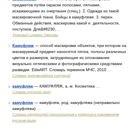
предметов путём окраски полосами, пятнами,
искажающими их очертания (спец.). 2. Одежда из такой
маскировочной ткани. Бойцы в камуфляже. 3. перен.
Обманные действия, маскировка какой н. деятельности,
поступков. Для&#8230; …
Толковый словарь Ожегова
Камуфляж
— способ маскировки объектов, при котором на
7
маскируемый предмет наносятся пятна, полосы различных
цветов и размеров, затрудняющие их опознавание
визуально оптическими и фотографическими средствами
разведки. EdwART. Словарь терминов МЧС, 2010 …
Словарь черезвычайных ситуаций
камуфляж
— КАМУФЛЯЖ, а, м. Косметика …
8
Словарь русского арго
камуфляж
— камуфляж, род. камуфляжа (неправильно
9
камуфляжа) …
Словарь трудностей произношения и ударения в современном
русском языке