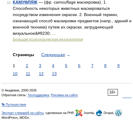
КАМУФЛЯЖ
— (фр. camouflage маскировка). 1.
10
Способность некоторых животных маскироваться
посредством изменения окраски. 2. Военный термин,
означающий способ маскировки предметов (напр., зданий и
военной техники) путем их окраски, затрудняющей
визуальное&#8230; …
Большая психологическая энциклопедия
Страницы
Следующая
→
1
2
3
4
5
6
7
8
9
10
11
12
13
© Академик, 2000-2026
18+
Обратная связь:
Техподдержка
,
Реклама на сайте
👣 Путешествия
Экспорт словарей на сайты
, сделанные на PHP,
Joomla,
Drupal,
WordPress, MODx.