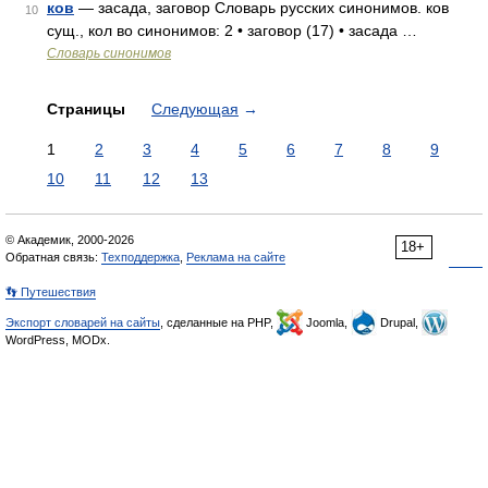
ков
— засада, заговор Словарь русских синонимов. ков
10
сущ., кол во синонимов: 2 • заговор (17) • засада …
Словарь синонимов
Страницы
Следующая
→
1
2
3
4
5
6
7
8
9
10
11
12
13
© Академик, 2000-2026
18+
Обратная связь:
Техподдержка
,
Реклама на сайте
👣 Путешествия
Экспорт словарей на сайты
, сделанные на PHP,
Joomla,
Drupal,
WordPress, MODx.