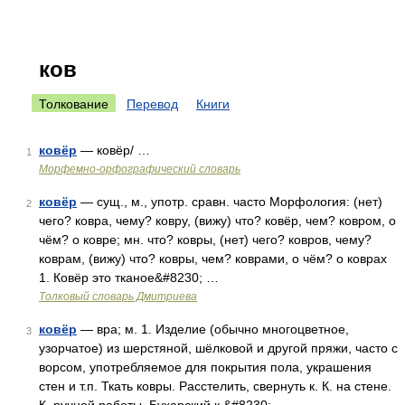
ков
Толкование
Перевод
Книги
ковёр
— ковёр/ …
1
Морфемно-орфографический словарь
ковёр
— сущ., м., употр. сравн. часто Морфология: (нет)
2
чего? ковра, чему? ковру, (вижу) что? ковёр, чем? ковром, о
чём? о ковре; мн. что? ковры, (нет) чего? ковров, чему?
коврам, (вижу) что? ковры, чем? коврами, о чём? о коврах
1. Ковёр это тканое&#8230; …
Толковый словарь Дмитриева
ковёр
— вра; м. 1. Изделие (обычно многоцветное,
3
узорчатое) из шерстяной, шёлковой и другой пряжи, часто с
ворсом, употребляемое для покрытия пола, украшения
стен и т.п. Ткать ковры. Расстелить, свернуть к. К. на стене.