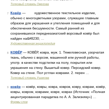
Толковый словарь Ожегова
Ковёр
— художественное текстильное изделие,
7
обычно с многоцветными узорами, служащее главным
образом для украшения и утепления помещений и для
обеспечения бесшумности. Самый ранний из
сохранившихся переднеазиатский ворсовый ковёр был
найден на&#8230; …
Художественная энциклопедия
КОВЁР
— КОВЁР, ковра, муж. 1. Тяжеловесная, узорчатая
8
ткань, обычно с ворсом, машинной или ручной работы,
употр. в качестве подстилки на полу, покрытия или
украшения на стену. Вышитый ковер. Персидский ковер.
Ковер на стене. Пол устлан коврами. 2. перен …
Толковый словарь Ушакова
ковёр
— ковёр, ковры, ковра, ковров, ковру, коврам, ковёр,
9
ковры, ковром, коврами, ковре, коврах (Источник: «Полная
акцентуированная парадигма по А. А. Зализняку») …
Формы слов