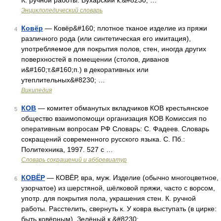
К. ручной работы. Бухарский к.&#8230; …
Энциклопедический словарь
Ковёр
— Ковёр&#160; плотное тканое изделие из пряжи
4
различного рода (или синтетическая его имитация),
употребляемое для покрытия полов, стен, иногда других
поверхностей в помещении (столов, диванов
и&#160;т.&#160;п.) в декоративных или
утеплительных&#8230; …
Википедия
КОВ
— комитет обманутых вкладчиков КОВ крестьянское
5
общество взаимопомощи организация КОВ Комиссия по
оперативным вопросам РФ Словарь: С. Фадеев. Словарь
сокращений современного русского языка. С. Пб.:
Политехника, 1997. 527 с …
Словарь сокращений и аббревиатур
КОВЁР
— КОВЁР, вра, муж. Изделие (обычно многоцветное,
6
узорчатое) из шерстяной, шёлковой пряжи, часто с ворсом,
употр. для покрытия пола, украшения стен. К. ручной
работы. Расстелить, свернуть к. У ковра выступать (в цирке:
быть ковёрным). Зелёный к.&#8230; …