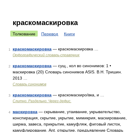
краскомаскировка
Толкование
Перевод
Книги
краскомаскировка
— краскомаскировка …
1
Орфографический словарь-справочник
краскомаскировка
— сущ., кол во синонимов: 1 •
2
маскировка (20) Словарь синонимов ASIS. В.Н. Тришин.
2013 …
Словарь синонимов
краскомаскировка
— краскомаскиро/вка, и …
3
Слитно. Раздельно. Через дефис.
маскировка
— скрывание, утаивание, укрывательство,
4
конспирация, скрытие, укрытие, мимикрия, маскирование,
ширма, завеса, прикрытие, камуфляж, фиговый листок,
камуфлирование. Ant. открытие, предъявление Словарь