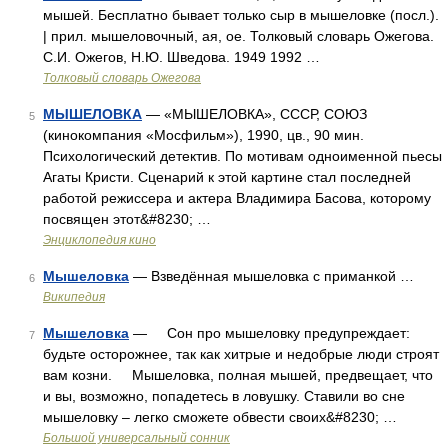
мышей. Бесплатно бывает только сыр в мышеловке (посл.).
| прил. мышеловочный, ая, ое. Толковый словарь Ожегова.
С.И. Ожегов, Н.Ю. Шведова. 1949 1992 …
Толковый словарь Ожегова
МЫШЕЛОВКА
— «МЫШЕЛОВКА», СССР, СОЮЗ
5
(кинокомпания «Мосфильм»), 1990, цв., 90 мин.
Психологический детектив. По мотивам одноименной пьесы
Агаты Кристи. Сценарий к этой картине стал последней
работой режиссера и актера Владимира Басова, которому
посвящен этот&#8230; …
Энциклопедия кино
Мышеловка
— Взведённая мышеловка с приманкой …
6
Википедия
Мышеловка
— Сон про мышеловку предупреждает:
7
будьте осторожнее, так как хитрые и недобрые люди строят
вам козни. Мышеловка, полная мышей, предвещает, что
и вы, возможно, попадетесь в ловушку. Ставили во сне
мышеловку – легко сможете обвести своих&#8230; …
Большой универсальный сонник