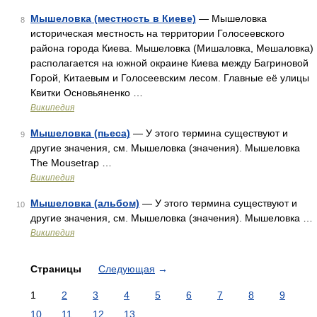
Мышеловка (местность в Киеве)
— Мышеловка
8
историческая местность на территории Голосеевского
района города Киева. Мышеловка (Мишаловка, Мешаловка)
располагается на южной окраине Киева между Багриновой
Горой, Китаевым и Голосеевским лесом. Главные её улицы
Квитки ­Основьяненко …
Википедия
Мышеловка (пьеса)
— У этого термина существуют и
9
другие значения, см. Мышеловка (значения). Мышеловка
The Mousetrap …
Википедия
Мышеловка (альбом)
— У этого термина существуют и
10
другие значения, см. Мышеловка (значения). Мышеловка …
Википедия
Страницы
Следующая
→
1
2
3
4
5
6
7
8
9
10
11
12
13