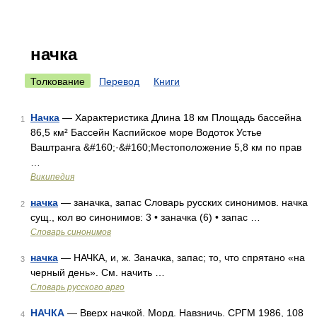
начка
Толкование
Перевод
Книги
Начка
— Характеристика Длина 18 км Площадь бассейна
1
86,5 км² Бассейн Каспийское море Водоток Устье
Ваштранга &#160;·&#160;Местоположение 5,8 км по прав
…
Википедия
начка
— заначка, запас Словарь русских синонимов. начка
2
сущ., кол во синонимов: 3 • заначка (6) • запас …
Словарь синонимов
начка
— НАЧКА, и, ж. Заначка, запас; то, что спрятано «на
3
черный день». См. начить …
Словарь русского арго
НАЧКА
— Вверх начкой. Морд. Навзничь. СРГМ 1986, 108
4