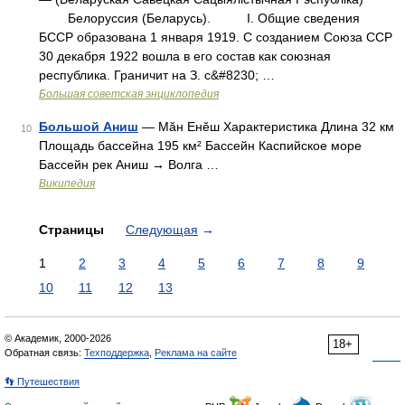
Белоруссия (Беларусь). I. Общие сведения
БССР образована 1 января 1919. С созданием Союза ССР
30 декабря 1922 вошла в его состав как союзная
республика. Граничит на З. с&#8230; …
Большая советская энциклопедия
Большой Аниш
— Мăн Енĕш Характеристика Длина 32 км
10
Площадь бассейна 195 км² Бассейн Каспийское море
Бассейн рек Аниш → Волга …
Википедия
Страницы
Следующая
→
1
2
3
4
5
6
7
8
9
10
11
12
13
© Академик, 2000-2026
18+
Обратная связь:
Техподдержка
,
Реклама на сайте
👣 Путешествия