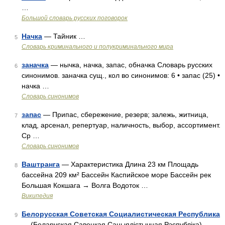
…
Большой словарь русских поговорок
Начка
— Тайник …
5
Словарь криминального и полукриминального мира
заначка
— нычка, начка, запас, обначка Словарь русских
6
синонимов. заначка сущ., кол во синонимов: 6 • запас (25) •
начка …
Словарь синонимов
запас
— Припас, сбережение, резерв; залежь, житница,
7
клад, арсенал, репертуар, наличность, выбор, ассортимент.
Ср …
Словарь синонимов
Ваштранга
— Характеристика Длина 23 км Площадь
8
бассейна 209 км² Бассейн Каспийское море Бассейн рек
Большая Кокшага → Волга Водоток …
Википедия
Белорусская Советская Социалистическая Республика
9
— (Беларуская Савецкая Сацыялicтычная Рэспублiкa)