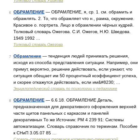
Толковый словарь Ушакова
ОБРАМЛЕНИЕ
— ОБРАМЛЕНИЕ, я, ср. 1. см. обрамить и
6
обрамлять. 2. То, что обрамляет что н., рамка, окружение.
Красивое о. портрета. Лицо в обрамлении чёрных кудрей.
Толковый словарь Ожегова. С.И. Ожегов, Н.Ю. Шведова.
1949 1992 …
Толковый словарь Ожегова
Обрамление
— тенденция людей принимать решения,
7
исходя из способа представления ситуации. Например, они
примут, вероятно, решение действовать, если узнают, что
ситуация обещает им 50 процентный коэффициент успеха,
и скорее откажутся действовать, если им&#8230; …
Энциклопедический словарь по психологии и педагогике
ОБРАМЛЕНИЕ
— 6.6.18. ОБРАМЛЕНИЕ Деталь,
8
предназначенная для декоративного оформления верхней
части щитов панельных с каркасом и панелей
декоративных То же Источник: РМ 4 239 91: Системы
автоматизации. Словарь справочник по терминам. Пособие
к СНиП 3.05.07 85 …
Словарь-справочник терминов нормативно-технической