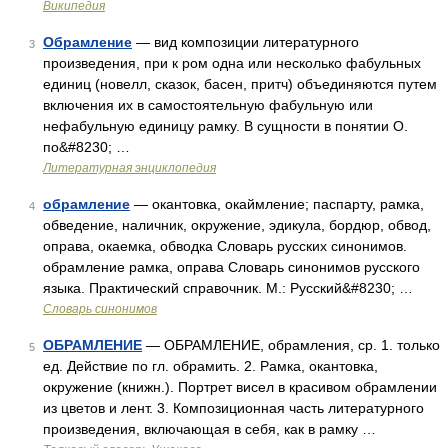
Википедия
Обрамление
— вид композиции литературного
3
произведения, при к ром одна или несколько фабульных
единиц (новелл, сказок, басен, притч) объединяются путем
включения их в самостоятельную фабульную или
нефабульную единицу рамку. В сущности в понятии О.
по&#8230; …
Литературная энциклопедия
обрамление
— окантовка, окаймление; паспарту, рамка,
4
обведение, наличник, окружение, эдикула, бордюр, обвод,
оправа, окаемка, обводка Словарь русских синонимов.
обрамление рамка, оправа Словарь синонимов русского
языка. Практический справочник. М.: Русский&#8230; …
Словарь синонимов
ОБРАМЛЕНИЕ
— ОБРАМЛЕНИЕ, обрамления, ср. 1. только
5
ед. Действие по гл. обрамить. 2. Рамка, окантовка,
окружение (книжн.). Портрет висел в красивом обрамлении
из цветов и лент. 3. Композиционная часть литературного
произведения, включающая в себя, как в рамку …