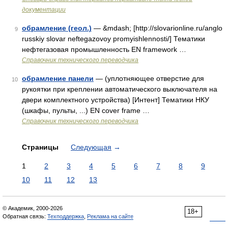
документации
обрамление (геол.)
— &mdash; [http://slovarionline.ru/anglo
9
russkiy slovar neftegazovoy promyishlennosti/] Тематики
нефтегазовая промышленность EN framework …
Справочник технического переводчика
обрамление панели
— (уплотняющее отверстие для
10
рукоятки при креплении автоматического выключателя на
двери комплектного устройства) [Интент] Тематики НКУ
(шкафы, пульты, ...) EN cover frame …
Справочник технического переводчика
Страницы
Следующая
→
1
2
3
4
5
6
7
8
9
10
11
12
13
© Академик, 2000-2026
18+
Обратная связь:
Техподдержка
,
Реклама на сайте