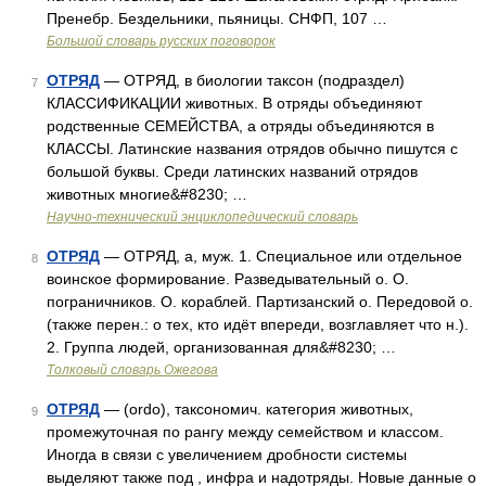
Пренебр. Бездельники, пьяницы. СНФП, 107 …
Большой словарь русских поговорок
ОТРЯД
— ОТРЯД, в биологии таксон (подраздел)
7
КЛАССИФИКАЦИИ животных. В отряды объединяют
родственные СЕМЕЙСТВА, а отряды объединяются в
КЛАССЫ. Латинские названия отрядов обычно пишутся с
большой буквы. Среди латинских названий отрядов
животных многие&#8230; …
Научно-технический энциклопедический словарь
ОТРЯД
— ОТРЯД, а, муж. 1. Специальное или отдельное
8
воинское формирование. Разведывательный о. О.
пограничников. О. кораблей. Партизанский о. Передовой о.
(также перен.: о тех, кто идёт впереди, возглавляет что н.).
2. Группа людей, организованная для&#8230; …
Толковый словарь Ожегова
ОТРЯД
— (ordo), таксономич. категория животных,
9
промежуточная по рангу между семейством и классом.
Иногда в связи с увеличением дробности системы
выделяют также под , инфра и надотряды. Новые данные о