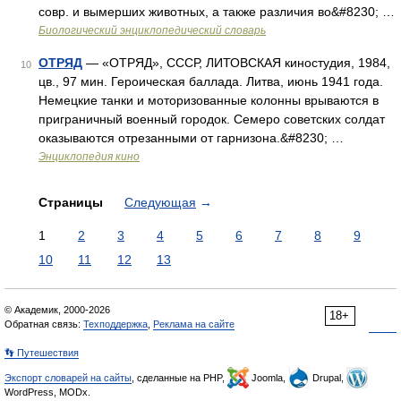
совр. и вымерших животных, а также различия во&#8230; …
Биологический энциклопедический словарь
ОТРЯД
— «ОТРЯД», СССР, ЛИТОВСКАЯ киностудия, 1984,
10
цв., 97 мин. Героическая баллада. Литва, июнь 1941 года.
Немецкие танки и моторизованные колонны врываются в
приграничный военный городок. Семеро советских солдат
оказываются отрезанными от гарнизона.&#8230; …
Энциклопедия кино
Страницы
Следующая
→
1
2
3
4
5
6
7
8
9
10
11
12
13
© Академик, 2000-2026
18+
Обратная связь:
Техподдержка
,
Реклама на сайте
👣 Путешествия
Экспорт словарей на сайты
, сделанные на PHP,
Joomla,
Drupal,
WordPress, MODx.