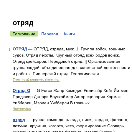
отряд
Толкование
Перевод
Книги
ОТРЯД
— ОТРЯД, отряда, муж. 1. Группа войск, военных
1
судов. Отряд пехоты. Крупный отряд всех родов войск.
Отряд крейсеров. Передовой отряд. || Организованная
группа людей, объединенная для совместной деятельности
и работы. Пионерский отряд. Геологическая …
Толковый словарь Ушакова
Отряд-G
— G Force Жанр Комедия Режиссёр Хойт Йитмен
2
Продюсер Джерри Брукхаймер Автор сценария Кормак
Уибберли, Мэриен Уибберли В главных …
Википедия
отряд
— группа, команда, плеяда, пикет, кордон, фаланга,
3
летучка, дружина, когорта, чета, формирование Словарь