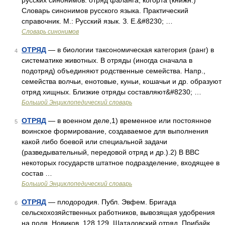
русских синонимов. отряд фаланга, когорта (книжн.)
Словарь синонимов русского языка. Практический
справочник. М.: Русский язык. З. Е.&#8230; …
Словарь синонимов
ОТРЯД
— в биологии таксономическая категория (ранг) в
4
систематике животных. В отряды (иногда сначала в
подотряд) объединяют родственные семейства. Напр.,
семейства волчьи, енотовые, куньи, кошачьи и др. образуют
отряд хищных. Близкие отряды составляют&#8230; …
Большой Энциклопедический словарь
ОТРЯД
— в военном деле,1) временное или постоянное
5
воинское формирование, создаваемое для выполнения
какой либо боевой или специальной задачи
(разведывательный, передовой отряд и др.).2) В ВВС
некоторых государств штатное подразделение, входящее в
состав …
Большой Энциклопедический словарь
ОТРЯД
— плодородия. Публ. Эвфем. Бригада
6
сельскохозяйственных работников, вывозящая удобрения
на поля. Новиков, 128 129. Шаталовский отряд. Прибайк.