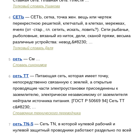
Ставная сеть. Плавная сеть. Плести …
Толковый словарь Ушакова
СЕТЬ
— СЕТЬ, сетка, точка жен. вещь или чертеж
4
перекрестною решеткой, клетчатый, в клетках, мережках,
ячеях (от ·стар., гл. сетить, искать, ловить?). Сети рыбачьи,
рыболовные, вязаный из ниток, дели, сканой пряжи, весьма
различные устройства: невод,&#8230; …
Толковый словарь Даля
сеть
— См …
5
Словарь синонимов
сеть ТТ
— Питающая сеть, которая имеет точку,
6
непосредственно связанную с землей, а открытые
проводящие части электроустановки присоединены к
заземлителю, электрически независимому от заземлителя
нейтрали источника питания. [ГОСТ Р 50669 94] Сеть ТТ
с&#8230; …
Справочник технического переводчика
сеть TN-S
— Сеть TN, в которой нулевой рабочий и
7
нулевой защитный проводники работают раздельно по всей