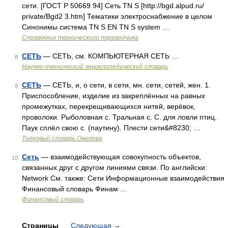
сети. [ГОСТ Р 50669 94] Сеть TN S [http://bgd.alpud.ru/
private/Bgd2 3.htm] Тематики электроснабжение в целом
Синонимы система TN S EN TN S system …
Справочник технического переводчика
СЕТЬ
— СЕТЬ, см. КОМПЬЮТЕРНАЯ СЕТЬ …
8
Научно-технический энциклопедический словарь
СЕТЬ
— СЕТЬ, и, о сети, в сети, мн. сети, сетей, жен. 1.
9
Приспособление, изделие из закреплённых на равных
промежутках, перекрещивающихся нитей, верёвок,
проволоки. Рыболовная с. Тральная с. С. для ловли птиц.
Паук сплёл свою с. (паутину). Плести сети&#8230; …
Толковый словарь Ожегова
Сеть
— взаимодействующая совокупность объектов,
10
связанных друг с другом линиями связи. По английски:
Network См. также: Сети Информационные взаимодействия
Финансовый словарь Финам …
Финансовый словарь
Страницы
Следующая
→