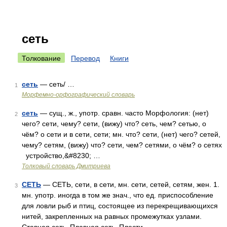
сеть
Толкование
Перевод
Книги
сеть
— сеть/ …
1
Морфемно-орфографический словарь
сеть
— сущ., ж., употр. сравн. часто Морфология: (нет)
2
чего? сети, чему? сети, (вижу) что? сеть, чем? сетью, о
чём? о сети и в сети, сети; мн. что? сети, (нет) чего? сетей,
чему? сетям, (вижу) что? сети, чем? сетями, о чём? о сетях
устройство,&#8230; …
Толковый словарь Дмитриева
СЕТЬ
— СЕТЬ, сети, в сети, мн. сети, сетей, сетям, жен. 1.
3
мн. употр. иногда в том же знач., что ед. приспособление
для ловли рыб и птиц, состоящее из перекрещивающихся
нитей, закрепленных на равных промежутках узлами.