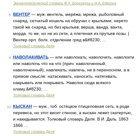
Энциклопедический словарь Ф.А. Брокгауза и И.А. Ефрона
ВЕНТЕР
— муж. вентель, мерёжа, мрежа, рыболовный
8
снаряд, сетчатый кошель на обручах с крыльями; нерето
такой же снаряд, но без крыльев; верша, ванда, ванта,
морда, то же, но не из сети, а плетеная из прутьев лозы. |
Вентер орл. болх. отделение гряд в&#8230; …
Толковый словарь Даля
НАВОЛАКИВАТЬ
— или наволокать; наволочить, наволокти
9
или наволочь что на что (прич. наволоченный,
наволоченный), навлекать, навлечь, не в переносном, а в
прямом смысле: натаскивать, наносить; натягивать,
накрывать или покрывать. Наволок сюда всякого
хламу.&#8230; …
Толковый словарь Даля
КЫСКАН
— муж., тоб. остяцкое птицеловная сеть, в роде
10
перевеса, но этот висит стеною, а кыскан лежит скатертью,
и накидывается. Толковый словарь Даля. В.И. Даль. 1863
1866 …
Толковый словарь Даля