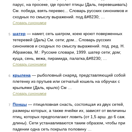
парус, на просеке, где пролет птицы (Даль, перевешивать)
См. победа, взять перевес... Словарь русских синонимов и
сходных по смыслу выражений. под.&#8230; …
Словарь синонимов
шатер
— намет, сеть шатром, коею кроют поверженных
5
тетеревей (Даль) См. сети; дом... Словарь русских
синонимов и сходных по смыслу выражений. под. ред. Н.
Абрамова, М.: Русские словари, 1999. шатер сети; дом;
куща, сень, вежа, пирамида, палатка,&#8230; …
Словарь синонимов
крылена
— рыболовный снаряд, представляющий собой
6
плетенку из прутьев или сетчатый кошель на обручах с
крыльями (Даль, крыло) См …
Словарь синонимов
Понцы
— птицеловная снасть, состоящая из двух сетей,
7
размеры которых, а также ячейки их, зависят от величины
птиц, которых предполагают ловить (от 1,5 арш. до 6 саж.
длины). Сети устанавливаются таким образом, чтобы при
падении одна сеть покрыла половину …