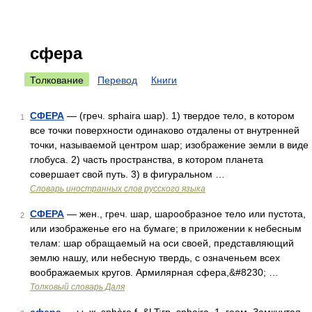
сфера
Толкование
Перевод
Книги
СФЕРА
— (греч. sphaira шар). 1) твердое тело, в котором
1
все точки поверхности одинаково отдалены от внутренней
точки, называемой центром шар; изображение земли в виде
глобуса. 2) часть пространства, в котором планета
совершает свой путь. 3) в фигуральном …
Словарь иностранных слов русского языка
СФЕРА
— жен., греч. шар, шарообразное тело или пустота,
2
или изображенье его на бумаге; в приложении к небесным
телам: шар обращаемый на оси своей, представляющий
землю нашу, или небесную твердь, с означеньем всех
воображаемых кругов. Армилярная сфера,&#8230; …
Толковый словарь Даля