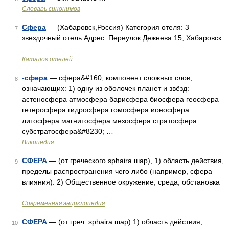
Словарь синонимов
Сфера
— (Хабаровск,Россия) Категория отеля: 3
7
звездочный отель Адрес: Переулок Дежнева 15, Хабаровск
…
Каталог отелей
-сфера
— сфера&#160; компонент сложных слов,
8
означающих: 1) одну из оболочек планет и звёзд:
астеносфера атмосфера барисфера биосфера геосфера
гетеросфера гидросфера гомосфера ионосфера
литосфера магнитосфера мезосфера стратосфера
субстратосфера&#8230; …
Википедия
СФЕРА
— (от греческого sphaira шар), 1) область действия,
9
пределы распространения чего либо (например, сфера
влияния). 2) Общественное окружение, среда, обстановка
…
Современная энциклопедия
СФЕРА
— (от греч. sphaira шар) 1) область действия,
10