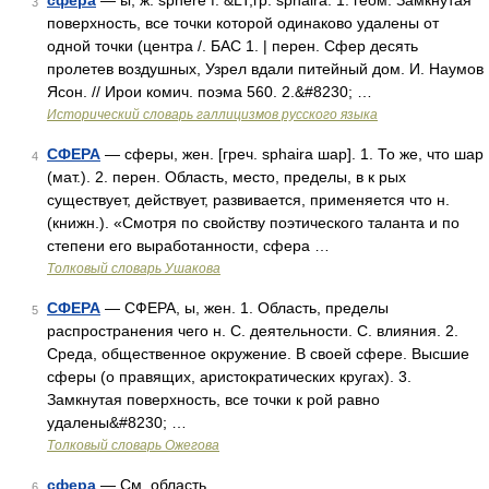
сфера
— ы, ж. sphère f. &LT;гр. sphaira. 1. геом. Замкнутая
3
поверхность, все точки которой одинаково удалены от
одной точки (центра /. БАС 1. | перен. Сфер десять
пролетев воздушных, Узрел вдали питейный дом. И. Наумов
Ясон. // Ирои комич. поэма 560. 2.&#8230; …
Исторический словарь галлицизмов русского языка
СФЕРА
— сферы, жен. [греч. sphaira шар]. 1. То же, что шар
4
(мат.). 2. перен. Область, место, пределы, в к рых
существует, действует, развивается, применяется что н.
(книжн.). «Смотря по свойству поэтического таланта и по
степени его выработанности, сфера …
Толковый словарь Ушакова
СФЕРА
— СФЕРА, ы, жен. 1. Область, пределы
5
распространения чего н. С. деятельности. С. влияния. 2.
Среда, общественное окружение. В своей сфере. Высшие
сферы (о правящих, аристократических кругах). 3.
Замкнутая поверхность, все точки к рой равно
удалены&#8230; …
Толковый словарь Ожегова
сфера
— См. область …
6