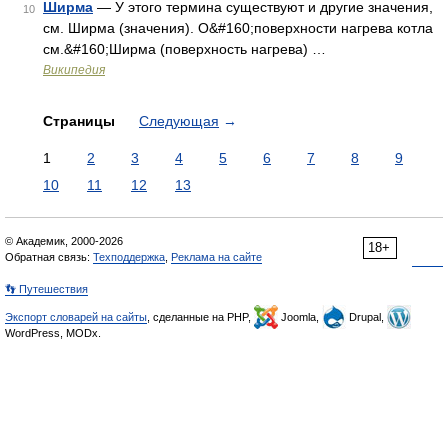
Ширма
— У этого термина существуют и другие значения,
10
см. Ширма (значения). О&#160;поверхности нагрева котла
см.&#160;Ширма (поверхность нагрева) …
Википедия
Страницы
Следующая
→
1
2
3
4
5
6
7
8
9
10
11
12
13
© Академик, 2000-2026
18+
Обратная связь:
Техподдержка
,
Реклама на сайте
👣 Путешествия
Экспорт словарей на сайты
, сделанные на PHP,
Joomla,
Drupal,
WordPress, MODx.