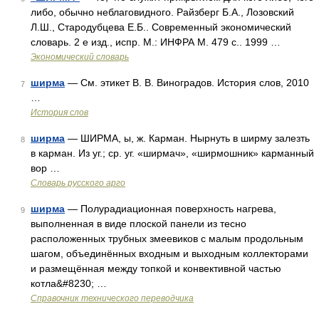
либо, обычно неблаговидного. Райзберг Б.А., Лозовский
Л.Ш., Стародубцева Е.Б.. Современный экономический
словарь. 2 е изд., испр. М.: ИНФРА М. 479 с.. 1999 …
Экономический словарь
ширма
— См. этикет В. В. Виноградов. История слов, 2010
7
…
История слов
ширма
— ШИРМА, ы, ж. Карман. Нырнуть в ширму залезть
8
в карман. Из уг.; ср. уг. «ширмач», «ширмошник» карманный
вор …
Словарь русского арго
ширма
— Полурадиационная поверхность нагрева,
9
выполненная в виде плоской панели из тесно
расположенных трубных змеевиков с малым продольным
шагом, объединённых входным и выходным коллекторами
и размещённая между топкой и конвективной частью
котла&#8230; …
Справочник технического переводчика