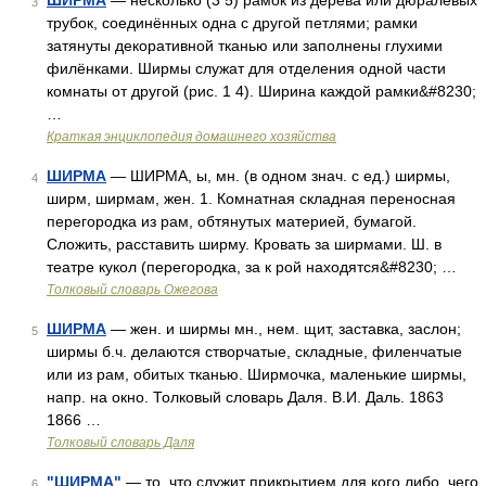
ШИРМА
— несколько (3 5) рамок из дерева или дюралевых
3
трубок, соединённых одна с другой петлями; рамки
затянуты декоративной тканью или заполнены глухими
филёнками. Ширмы служат для отделения одной части
комнаты от другой (рис. 1 4). Ширина каждой рамки&#8230;
…
Краткая энциклопедия домашнего хозяйства
ШИРМА
— ШИРМА, ы, мн. (в одном знач. с ед.) ширмы,
4
ширм, ширмам, жен. 1. Комнатная складная переносная
перегородка из рам, обтянутых материей, бумагой.
Сложить, расставить ширму. Кровать за ширмами. Ш. в
театре кукол (перегородка, за к рой находятся&#8230; …
Толковый словарь Ожегова
ШИРМА
— жен. и ширмы мн., нем. щит, заставка, заслон;
5
ширмы б.ч. делаются створчатые, складные, филенчатые
или из рам, обитых тканью. Ширмочка, маленькие ширмы,
напр. на окно. Толковый словарь Даля. В.И. Даль. 1863
1866 …
Толковый словарь Даля
"ШИРМА"
— то, что служит прикрытием для кого либо, чего
6